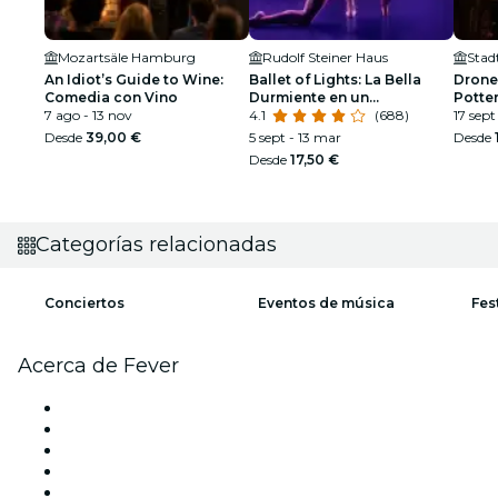
Mozartsäle Hamburg
Rudolf Steiner Haus
Stad
An Idiot’s Guide to Wine:
Ballet of Lights: La Bella
Drone
Comedia con Vino
Durmiente en un
Potte
7 ago - 13 nov
espectáculo deslumbrante
4.1
(688)
17 sept
Desde
39,00 €
5 sept - 13 mar
Desde
Desde
17,50 €
Categorías relacionadas
Conciertos
Eventos de música
Fes
Acerca de Fever
Prensa
Únete al equipo
Impressum
Tarjetas Regalo
Centro de asistencia