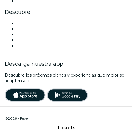
Youtube
Descubre
Locales y espacios de eventos en Hamburgo
Hoy
Mañana
Esta semana
Este fin de semana
Descarga nuestra app
Descubre los próximos planes y experiencias que mejor se
adapten a ti.
Términos de uso
|
Política de privacidad
|
Administrador de cookies
©2026 - Fever
Tickets