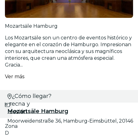
Mozartsäle Hamburg
Los Mozartsäle son un centro de eventos histórico y
elegante en el corazón de Hamburgo. Impresionan
con su arquitectura neoclásica y sus magníficos
interiores, que crean una atmósfera especial.
Gracia...
Ver más
Selecciona
¿Cómo llegar?
fecha y
Mozartsäle Hamburg
sesión
Moorweidenstraße 36, Hamburg-Eimsbüttel, 20146
Zona
D