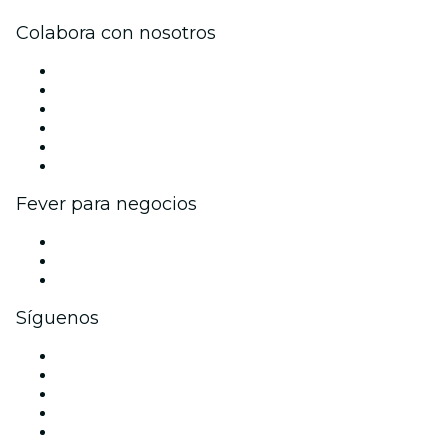
Colabora con nosotros
Gestiona tu evento
Publica tu evento
Eventos y beneficios para empresas
Programa de Afiliados
Programa de embajadores e influencers
Colaboraciones de marca
Fever para negocios
Eventos privados y entradas de grupo
Beneficios corporativos
Tarjetas y cupones de regalo corporativos
Síguenos
Facebook
X (Twitter)
Instagram
TikTok
LinkedIn