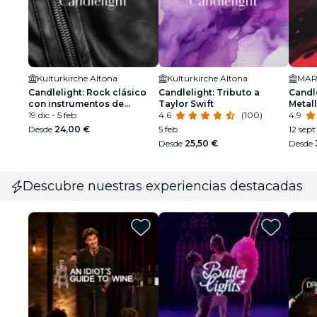
Kulturkirche Altona
Kulturkirche Altona
Candlelight: Rock clásico
Candlelight: Tributo a
Candle
con instrumentos de
Taylor Swift
Metall
cuerda
19 dic - 5 feb
4.6
(100)
4.9
Desde
24,00 €
5 feb
12 sept
Desde
25,50 €
Desde
Descubre nuestras experiencias destacadas