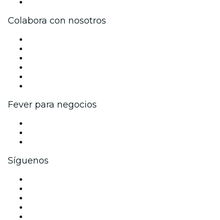
Centro de asistencia
Colabora con nosotros
Gestiona tu evento
Publica tu evento
Eventos y beneficios para empresas
Programa de Afiliados
Programa de embajadores e influencers
Colaboraciones de marca
Fever para negocios
Eventos privados y entradas de grupo
Beneficios corporativos
Tarjetas y cupones de regalo corporativos
Síguenos
Facebook
X (Twitter)
Instagram
TikTok
LinkedIn