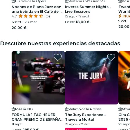
El Café de la Ópera
Pestana CR7 Gran Vía
Wurl
Noches de Piano Jazz con
Inverse Summer Nights -
Twent
una bebida en El Café de la
Live Sessions
Wurli
Ópera
4.7
(3)
15 ago - 19 sept
2026
¡Nu
9 oct
6 sept - 28 mar
Desde
18,00 €
20,00
20,00 €
Descubre nuestras experiencias destacadas
MADRING
Palacio de la Prensa
Movi
FORMULA 1 TAG HEUER
The Jury Experience –
Gira 
GRAN PREMIO DE ESPAÑA
Travesía Mortal
2026 
2026
11 sept
21 ago - 20 dic
25 sept
Desde
295,00 €
Desde