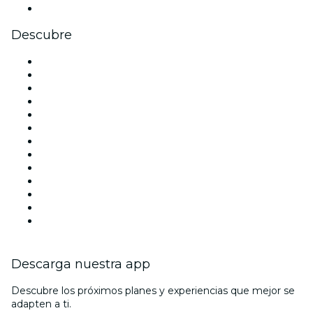
Youtube
Descubre
Locales y espacios de eventos en Madrid
España
Hoy
Mañana
Esta semana
Este fin de semana
Halloween
San Valentín
Team Building Madrid
La La Love You
Viva Suecia
Navidad
Año Nuevo
Descarga nuestra app
Descubre los próximos planes y experiencias que mejor se
adapten a ti.