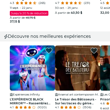
à Louis Armstrong
4.3
(265)
4.7
(231)
visite
4.5
basil
11 sept. - 22 janv.
30 oct. - 29 janv.
12 août
Montr
À partir de
40,50 $
32,00
Jusqu'à 20 % de réduction
À partir de
45,75 $
37,15 $
Découvre nos meilleures expériences
Expériences Infinity
Arsenal art contemporain Montréal
Les 
L’EXPÉRIENCE BLACK
Le Trésor des Bâtisseurs -
Prison
MIRROR™ – Rassemblez
Sur les traces du génie
4.6
votre équipe. Plongez dans
4.1
(1020)
égyptien - Montréal
4.1
(1306)
6 août