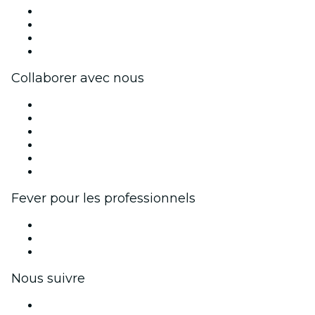
Presse
Travailler chez Fever
Cartes-cadeaux
Centre d'aide
Collaborer avec nous
Fever Zone
Publiez votre événement
Événements d'entreprise et avantages
Programme d'affiliation
Programme d'ambassadeurs et d'influenceurs
Partenariats avec des marques
Fever pour les professionnels
Événements privés et billets de groupe
Avantages pour les entreprises
Coupons et cartes cadeaux pour les entreprises
Nous suivre
Facebook