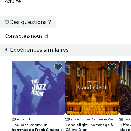
Adulte
Des questions ?
Contactez-nous
ici
Expériences similaires
Le Piccolo
Église Notre-Dame-des-Sept-Douleurs
The Jazz Room: un
Candlelight : hommage à
Offre
hommage à Frank Sinatra et
Céline Dion
place 