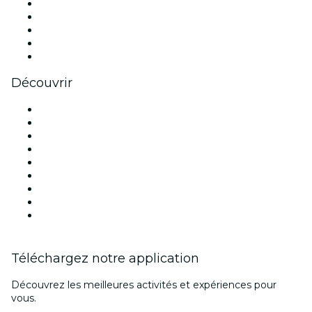
X (Twitter)
Instagram
TikTok
LinkedIn
Youtube
Découvrir
Lieux d'événements à Montréal
Canada
Aujourd'hui
Demain
Cette semaine
Ce week-end
Halloween
Saint Valentin
Noël
Téléchargez notre application
Découvrez les meilleures activités et expériences pour
vous.