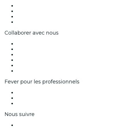
Presse
Travailler chez Fever
Cartes-cadeaux
Centre d'aide
Collaborer avec nous
Fever Zone
Publiez votre événement
Événements d'entreprise et avantages
Programme d'affiliation
Programme d'ambassadeurs et d'influenceurs
Partenariats avec des marques
Fever pour les professionnels
Événements privés et billets de groupe
Avantages pour les entreprises
Coupons et cartes cadeaux pour les entreprises
Nous suivre
Facebook