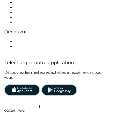
X (Twitter)
Instagram
TikTok
LinkedIn
Youtube
Découvrir
Lieux d'événements à Aix-en-Provence
France
Téléchargez notre application
Découvrez les meilleures activités et expériences pour
vous.
Conditions d’utilisation
|
Politique de confidentialité
|
Gestion des cookies
©2026 - Fever