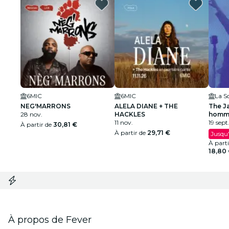
6MIC
6MIC
La S
NEG'MARRONS
ALELA DIANE + THE
The J
28 nov.
HACKLES
homma
11 nov.
à Lou
19 sept
À partir de
30,81 €
À partir de
29,71 €
Jusqu'
À part
18,80
À propos de Fever