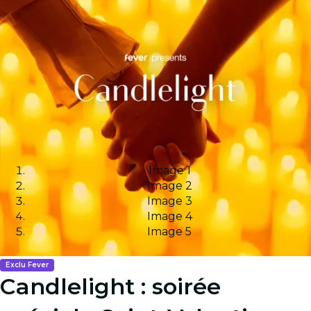
Image 1
Image 2
Image 3
Image 4
Image 5
Exclu Fever
Candlelight : soirée