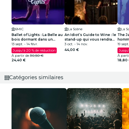
6MIC
La Scène
La S
Ballet of Lights : La Belle au
An Idiot’s Guide to Wine : le
The J
bois dormant dans un
stand-up qui vous rendra
homma
spectacle étincelant
13 sept. - 14 févr.
intéressant en soirée
3 oct. - 14 nov.
à Lou
19 sept
44,00 €
Jusqu'à 20 % de réduction
Jusqu'
À partir de
30,50 €
À part
24,40 €
18,80
Catégories similaires