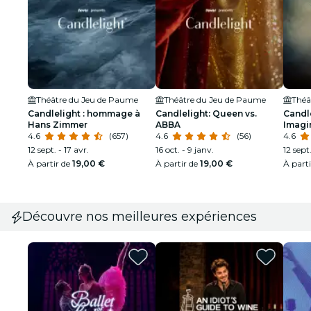
Théâtre du Jeu de Paume
Théâtre du Jeu de Paume
Théâ
Candlelight : hommage à
Candlelight: Queen vs.
Candle
Hans Zimmer
ABBA
Imagi
4.6
(657)
4.6
(56)
4.6
12 sept. - 17 avr.
16 oct. - 9 janv.
12 sept.
À partir de
19,00 €
À partir de
19,00 €
À part
Découvre nos meilleures expériences