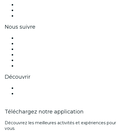
Événements privés et billets de groupe
Avantages pour les entreprises
Coupons et cartes cadeaux pour les entreprises
Nous suivre
Facebook
X (Twitter)
Instagram
TikTok
LinkedIn
Youtube
Découvrir
Lieux d'événements à Aix-en-Provence
France
Téléchargez notre application
Découvrez les meilleures activités et expériences pour
vous.