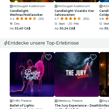
McDougall Auditorium
McDougall Auditorium
McDo
Candlelight:
Candlelight: Vivaldis Vier
Candle
Weihnachtsklassiker
Jahreszeiten
Coldp
4.4
(23)
4.7
(132)
4.8
18. Dez.
12. Sept. - 20. Feb.
12. Sep
Ab
32,40 CA$
Ab
30,24 CA$
Ab
30
Entdecke unsere Top-Erlebnisse
Triffo Theatre
Westbury Theatre
Roya
Ballet of Lights:
The Jury Experience – Death
Einfa