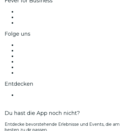
Fever for Business
Privatveranstaltungen & Gruppentickets
Firmenvorteile
Firmengeschenkkarten und -gutscheine
Folge uns
Facebook
X (Twitter)
Instagram
TikTok
LinkedIn
YouTube
Entdecken
Veranstaltungsorte in Edmonton
Du hast die App noch nicht?
Entdecke bevorstehende Erlebnisse und Events, die am
besten zu dir passen.