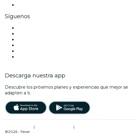
Tarjetas y cupones de regalo corporativos
Síguenos
Facebook
X (Twitter)
Instagram
TikTok
LinkedIn
Youtube
Descarga nuestra app
Descubre los próximos planes y experiencias que mejor se
adapten a ti.
Términos de uso
|
Política de privacidad
|
Administrador de cookies
©2026 - Fever