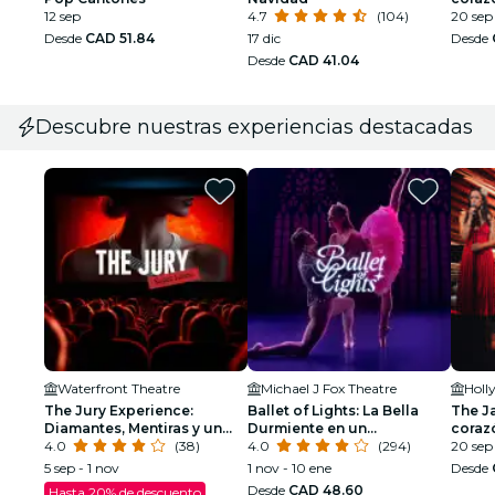
12 sep
4.7
(104)
20 sep 
Desde
CAD 51.84
17 dic
Desde
Desde
CAD 41.04
Descubre nuestras experiencias destacadas
Waterfront Theatre
Michael J Fox Theatre
Holl
The Jury Experience:
Ballet of Lights: La Bella
The Ja
Diamantes, Mentiras y un
Durmiente en un
coraz
Hombre Muerto
4.0
(38)
espectáculo deslumbrante
4.0
(294)
20 sep 
5 sep - 1 nov
1 nov - 10 ene
Desde
Desde
CAD 48.60
Hasta 20% de descuento