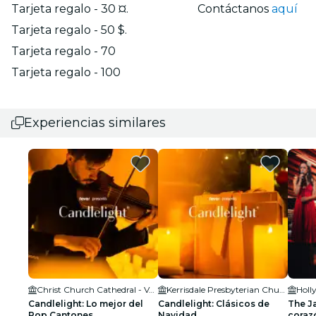
Tarjeta regalo - 30 ¤.
Contáctanos
aquí
Tarjeta regalo - 50 $.
Tarjeta regalo - 70
Tarjeta regalo - 100
Experiencias similares
Christ Church Cathedral - Vancouver
Kerrisdale Presbyterian Church
Holl
Candlelight: Lo mejor del
Candlelight: Clásicos de
The Ja
Pop Cantones
Navidad
coraz