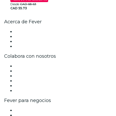
Desde
CAD 68.63
CAD 55.73
Acerca de Fever
Prensa
Únete al equipo
Tarjetas Regalo
Centro de asistencia
Colabora con nosotros
Gestiona tu evento
Publica tu evento
Eventos y beneficios para empresas
Programa de Afiliados
Programa de embajadores e influencers
Colaboraciones de marca
Fever para negocios
Eventos privados y entradas de grupo
Beneficios corporativos