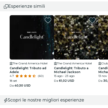
Esperienze simili
The Grand America Hotel
The Grand America Hotel
Club
Candlelight: Tributo ad
Candlelight: Tributo a
Candle
Adele
Michael Jackson
Micha
4.7
(60)
15 ago - 23 ago
13 nov 
18 set
Da
61,02 USD
Da
30
Da
40,50 USD
Scopri le nostre migliori esperienze