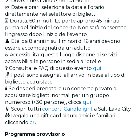
📍 Dove: The Grand America Hotel
📅 Date e orari: seleziona la data e l'orario
direttamente nel selettore di biglietti
⏳ Durata: 60 minuti. Le porte aprono 45 minuti
prima dell'inizio del concerto. Non sarà consentito
l'ingresso dopo l'inizio dell'evento
👤 Età: da 8 anni in su. I minori di 16 anni devono
essere accompagnati da un adulto
♿ Accessibilità: questo luogo dispone di servizi
accessibili alle persone in sedia a rotelle
❓ Consulta le FAQ di questo evento
qui
🪑 I posti sono assegnati all'arrivo, in base al tipo di
biglietto acquistato
🕯️ Se desideri prenotare un concerto privato o
acquistare biglietti normali per un gruppo
numeroso (+30 persone), clicca
qui
🎻 Scopri tutti i
concerti Candlelight
a Salt Lake City
🎁 Regala una gift card ai tuoi amici e familiari
cliccando
qui
Programma provvisorio