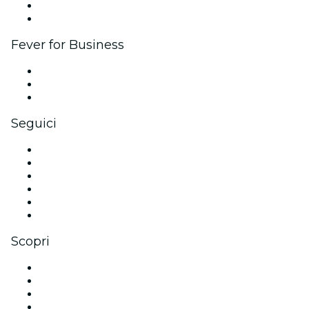
Programma Ambassador e Influencer
Brand partnership
Fever for Business
Eventi privati e biglietti di gruppo
Benefit aziendali
Gift card e voucher aziendali
Seguici
Facebook
X (Twitter)
Instagram
TikTok
LinkedIn
Youtube
Scopri
Luoghi a Salt Lake City
Oggi
Domani
Questa settimana