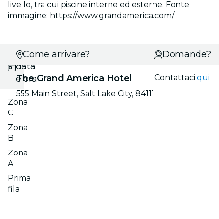
livello, tra cui piscine interne ed esterne. Fonte
immagine: https://www.grandamerica.com/
Scegli
Come arrivare?
Domande?
data
The Grand America Hotel
Contattaci
qui
e ora
555 Main Street, Salt Lake City, 84111
Zona
C
Zona
B
Zona
A
Prima
fila