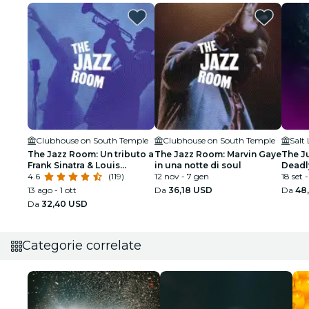
Clubhouse on South Temple
Clubhouse on South Temple
Salt
The Jazz Room: Un tributo a
The Jazz Room: Marvin Gaye
The J
Frank Sinatra & Louis
in una notte di soul
Deadly
Armstrong
4.6
(119)
12 nov - 7 gen
City c
18 set 
13 ago - 1 ott
Da
36,18 USD
Da
48
Da
32,40 USD
Categorie correlate