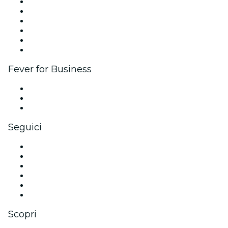
Gestisci il tuo evento
Pubblica il tuo evento
Eventi aziendali & benefit
Programma di affiliazione
Programma Ambassador e Influencer
Brand partnership
Fever for Business
Eventi privati e biglietti di gruppo
Benefit aziendali
Gift card e voucher aziendali
Seguici
Facebook
X (Twitter)
Instagram
TikTok
LinkedIn
Youtube
Scopri