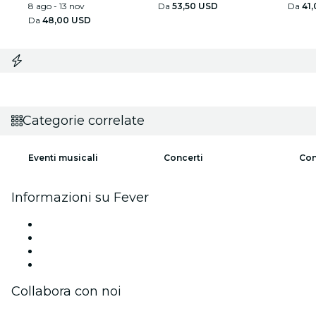
8 ago - 13 nov
Da
53,50 USD
Da
41
Da
48,00 USD
Categorie correlate
Eventi musicali
Concerti
Con
Informazioni su Fever
Stampa
Unisciti al team
Carte regalo
Centro assistenza
Collabora con noi