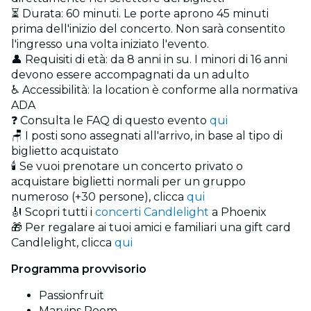
⏳ Durata: 60 minuti. Le porte aprono 45 minuti
prima dell'inizio del concerto. Non sarà consentito
l'ingresso una volta iniziato l'evento.
👤 Requisiti di età: da 8 anni in su. I minori di 16 anni
devono essere accompagnati da un adulto
♿ Accessibilità: la location è conforme alla normativa
ADA
❓ Consulta le FAQ di questo evento
qui
🪑 I posti sono assegnati all'arrivo, in base al tipo di
biglietto acquistato
🕯️ Se vuoi prenotare un concerto privato o
acquistare biglietti normali per un gruppo
numeroso (+30 persone), clicca
qui
🎻 Scopri tutti i
concerti Candlelight
a Phoenix
🎁 Per regalare ai tuoi amici e familiari una gift card
Candlelight
, clicca
qui
Programma provvisorio
Passionfruit
Marvins Room