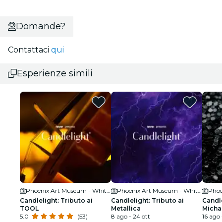
Domande?
Contattaci
qui
Esperienze simili
Phoenix Art Museum - Whiteman Hall
Phoenix Art Museum - Whiteman Hall
Candlelight: Tributo ai
Candlelight: Tributo ai
Candle
TOOL
Metallica
Micha
5.0
(53)
8 ago - 24 ott
16 ago 