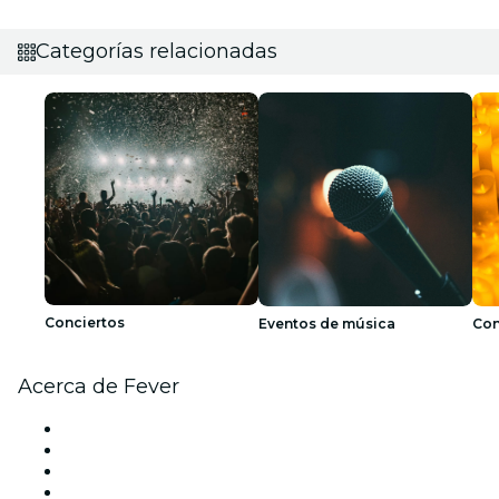
Categorías relacionadas
Conciertos
Eventos de música
Con
Acerca de Fever
Prensa
Únete al equipo
Becas de Excelencia
Tarjetas Regalo