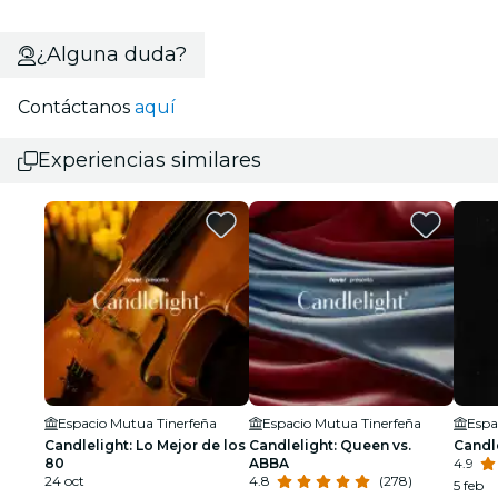
¿Alguna duda?
Contáctanos
aquí
Experiencias similares
Espacio Mutua Tinerfeña
Espacio Mutua Tinerfeña
Espa
Candlelight: Lo Mejor de los
Candlelight: Queen vs.
Candle
80
ABBA
4.9
24 oct
4.8
(278)
5 feb