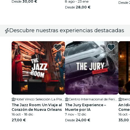
Desde
30,00 €
8 ago - 23 ene
Desde
Desde
28,00 €
Descubre nuestras experiencias destacadas
Hotel Vincci Selección La Plantación del Sur- Jazz Club
Centro Internacional de Ferias y Congresos de Tenerife
The Jazz Room: Un Viaje al
The Jury Experience –
An Idi
Corazón de Nueva Orleans
Muerte por IA
Comed
16 oct - 18 dic
7 nov - 12 dic
16 oct 
27,00 €
Desde
24,00 €
35,00