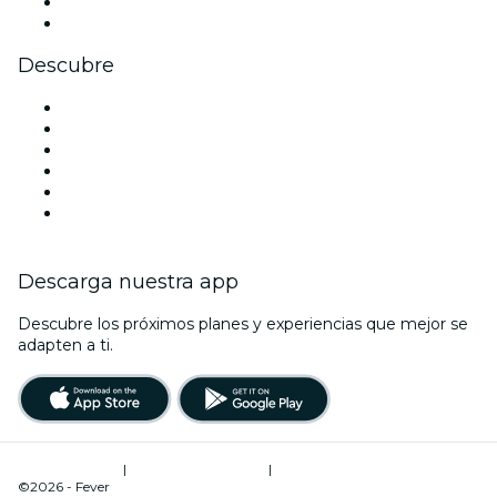
LinkedIn
Youtube
Descubre
Locales y espacios de eventos en Tenerife
España
Halloween
San Valentín
La La Love You
Viva Suecia
Descarga nuestra app
Descubre los próximos planes y experiencias que mejor se
adapten a ti.
Términos de uso
|
Política de privacidad
|
Administrador de cookies
©2026 - Fever