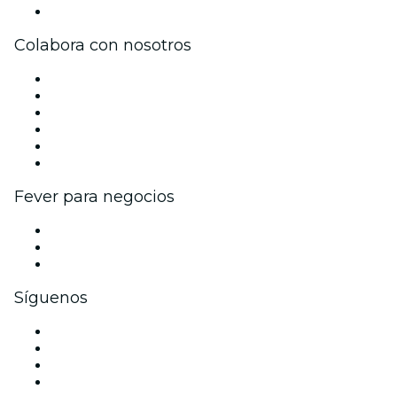
Centro de asistencia
Colabora con nosotros
Gestiona tu evento
Publica tu evento
Eventos y beneficios para empresas
Programa de Afiliados
Programa de embajadores e influencers
Colaboraciones de marca
Fever para negocios
Eventos privados y entradas de grupo
Beneficios corporativos
Tarjetas y cupones de regalo corporativos
Síguenos
Facebook
X (Twitter)
Instagram
TikTok