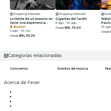
Shopping Eldorado
Shopping Eldorado
La Mente de un Asesino en
Gigantes del Jardín
Water 
Serie: una experiencia
8 ago - 30 ago
Paulo
inmersiva en São Paulo
¡Nuevo!
23 ago
Desde
BRL 70,00
3 sept - 29 nov
Desde
Desde
BRL 50,00
Categorías relacionadas
Conciertos
Eventos de música
Fes
Acerca de Fever
Prensa
Únete al equipo
Tarjetas Regalo
Centro de asistencia