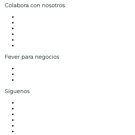
Colabora con nosotros
Gestiona tu evento
Publica tu evento
Eventos y beneficios para empresas
Programa de Afiliados
Programa de embajadores e influencers
Colaboraciones de marca
Fever para negocios
Eventos privados y entradas de grupo
Beneficios corporativos
Tarjetas y cupones de regalo corporativos
Síguenos
Facebook
X (Twitter)
Instagram
TikTok
LinkedIn
Youtube