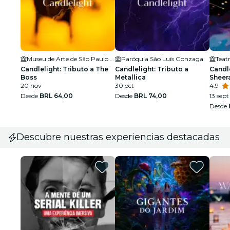
Museu de Arte de São Paulo Assis Chateaubriand - MASP
Paróquia São Luís Gonzaga
Teat
Candlelight: Tributo a The
Candlelight: Tributo a
Candle
Boss
Metallica
Sheer
20 nov
30 oct
4.9
Desde
BRL 64,00
Desde
BRL 74,00
13 sept
Desde
Descubre nuestras experiencias destacadas