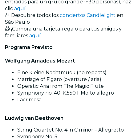
entradas para un grupo grande (+30 personas), haz
clic
aquí
🎻 Descubre todos los
conciertos Candlelight
en
São Paulo
🎁 ¡Compra una tarjeta-regalo para tus amigos y
familiares
aquí
!
Programa Previsto
Wolfgang Amadeus Mozart
Eine kleine Nachtmusik (no repeats)
Marriage of Figaro (overture / aria)
Operatic Aria from The Magic Flute
Symphony no. 40, K.550 I. Molto allegro
Lacrimosa
Ludwig van Beethoven
String Quartet No. 4 in C minor – Allegretto
Symphony No. 5