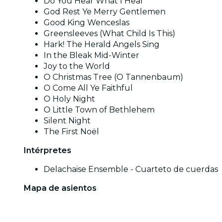
Do You Hear What I Hear
God Rest Ye Merry Gentlemen
Good King Wenceslas
Greensleeves (What Child Is This)
Hark! The Herald Angels Sing
In the Bleak Mid-Winter
Joy to the World
O Christmas Tree (O Tannenbaum)
O Come All Ye Faithful
O Holy Night
O Little Town of Bethlehem
Silent Night
The First Noël
Intérpretes
Delachaise Ensemble - Cuarteto de cuerdas
Mapa de asientos