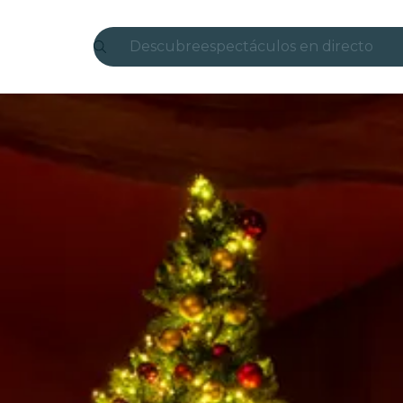
Descubre
espectáculos en directo
Madrid
candlelight
Londres
experiencias y ciudades
São Paulo
exposiciones
Seúl
recorridos por la ciudad
conciertos