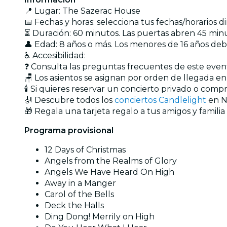
📍 Lugar: The Sazerac House
📅 Fechas y horas: selecciona tus fechas/horarios 
⏳ Duración: 60 minutos. Las puertas abren 45 minu
👤 Edad: 8 años o más. Los menores de 16 años d
♿ Accesibilidad:
❓ Consulta las preguntas frecuentes de este eve
🪑 Los asientos se asignan por orden de llegada e
🕯️ Si quieres reservar un concierto privado o com
🎻 Descubre todos los
conciertos Candlelight
en N
🎁 Regala una tarjeta regalo a tus amigos y familia
Programa provisional
12 Days of Christmas
Angels from the Realms of Glory
Angels We Have Heard On High
Away in a Manger
Carol of the Bells
Deck the Halls
Ding Dong! Merrily on High