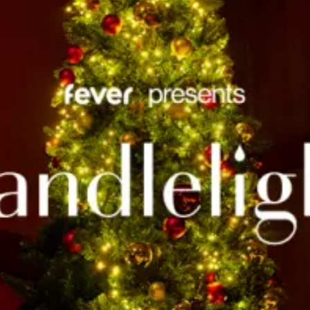
restaurantes
cine