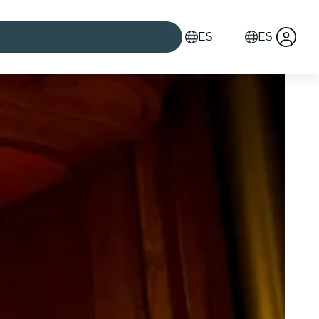
ES
ES