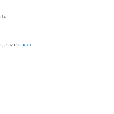
erto
), haz clic
aquí