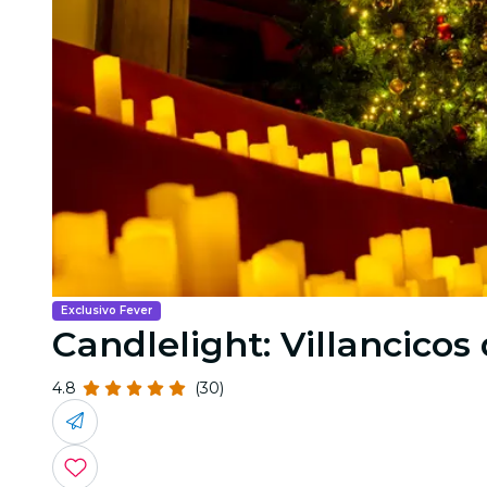
Exclusivo Fever
Candlelight: Villancico
4.8
(30)