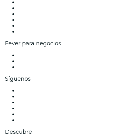
Gestiona tu evento
Publica tu evento
Eventos y beneficios para empresas
Programa de Afiliados
Programa de embajadores e influencers
Colaboraciones de marca
Fever para negocios
Eventos privados y boletos de grupo
Beneficios corporativos
Tarjetas y cupones de regalo corporativos
Síguenos
Facebook
X (Twitter)
Instagram
TikTok
LinkedIn
Youtube
Descubre