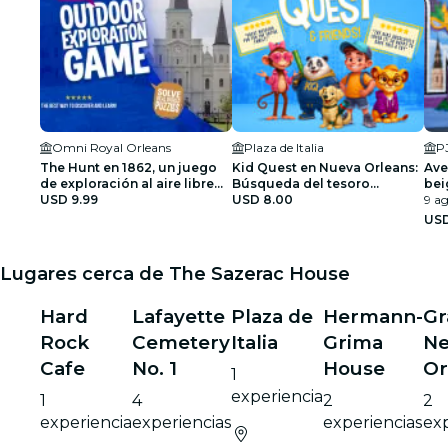
Omni Royal Orleans
Plaza de Italia
PJ
The Hunt en 1862, un juego
Kid Quest en Nueva Orleans:
Ave
de exploración al aire libre
Búsqueda del tesoro
bei
en Nueva Orleans
USD 9.99
interactiva para toda la
USD 8.00
con
9 ag
familia (de 4 a 8 años)
Tou
USD
Lugares cerca de The Sazerac House
Hard
Lafayette
Plaza de
Hermann-
Gr
Rock
Cemetery
Italia
Grima
N
Cafe
No. 1
House
Or
1
experiencia
1
4
2
2
experiencia
experiencias
experiencias
exp