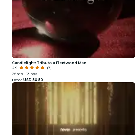
Candlelight: Tributo a Fleetwood Mac
4.9
(7)
26 sep - 13 nov
Desde
USD 50.50