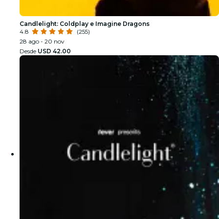
Candlelight: Coldplay e Imagine Dragons
4.8
(255)
28 ago - 20 nov
Desde
USD 42.00