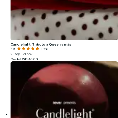
Candlelight: Tributo a Queen y más
4.8
(174)
26 sep - 21 nov
Desde
USD 45.00