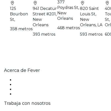
377
Poydras St,
125
941 Decatur
820 Saint
40
New
Bourbon
Street #201,
Louis St,
To
Orleans
St,
New
New
St
Orleans
Orleans, LA
Orl
468 metros
358 metros
393 metros
593 metros
60
Acerca de Fever
Prensa
Únete al equipo
Tarjetas Regalo
Centro de asistencia
Trabaja con nosotros