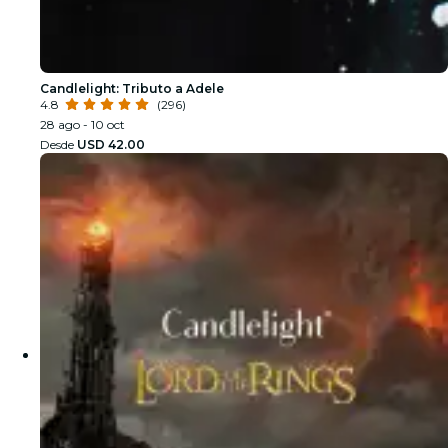
Candlelight: Tributo a Adele
4.8
(296)
28 ago - 10 oct
Desde
USD 42.00