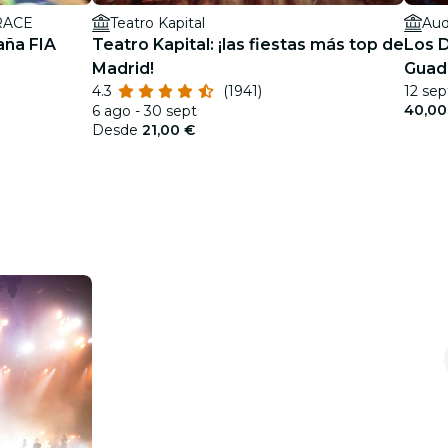
 RACE
Teatro Kapital
Aud
aña FIA
Teatro Kapital: ¡las fiestas más top de
Los D
Madrid!
Guad
4.3
(1941)
12 sep
2026
40,00
6 ago - 30 sept
Desde
21,00 €