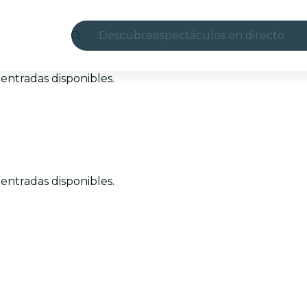
Descubre
espectáculos en directo
Madrid
entradas disponibles.
candlelight
Londres
experiencias y ciudades
entradas disponibles.
São Paulo
exposiciones
Seúl
recorridos por la ciudad
conciertos