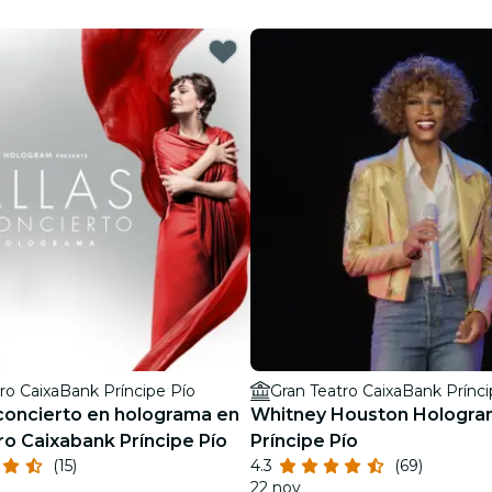
restaurantes
cine
ro CaixaBank Príncipe Pío
Gran Teatro CaixaBank Prínci
 concierto en holograma en
Whitney Houston Hologra
ro Caixabank Príncipe Pío
Príncipe Pío
(15)
4.3
(69)
22 nov