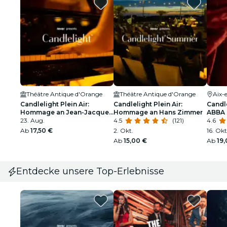
Théâtre Antique d'Orange
Théâtre Antique d'Orange
Aix-
Candlelight Plein Air:
Candlelight Plein Air:
Candle
Hommage an Jean-Jacques
Hommage an Hans Zimmer
ABBA
Goldman
23. Aug.
4.5
(121)
4.6
Ab
17,50 €
2. Okt.
16. Okt
Ab
15,00 €
Ab
19
Entdecke unsere Top-Erlebnisse