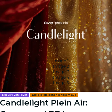
Image 1
Image 2
Image 3
Image 4
Image 5
Exklusiv von Fever
Die Tickets gehen langsam aus
Candlelight Plein Air: