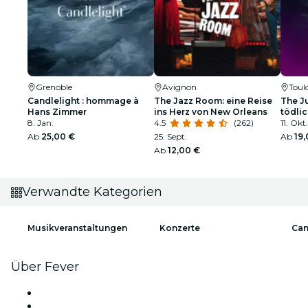
Grenoble
Avignon
Toul
Candlelight : hommage à
The Jazz Room: eine Reise
The Ju
Hans Zimmer
ins Herz von New Orleans
tödlic
8. Jan.
4.5
(262)
11. Okt
Ab
25,00 €
25. Sept.
Ab
19
Ab
12,00 €
Verwandte Kategorien
Musikveranstaltungen
Konzerte
Can
Über Fever
Presse
Wir stellen ein!