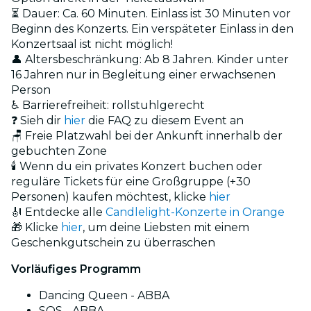
⏳ Dauer: Ca. 60 Minuten. Einlass ist 30 Minuten vor
Beginn des Konzerts. Ein verspäteter Einlass in den
Konzertsaal ist nicht möglich!
👤 Altersbeschränkung: Ab 8 Jahren. Kinder unter
16 Jahren nur in Begleitung einer erwachsenen
Person
♿ Barrierefreiheit: rollstuhlgerecht
❓ Sieh dir
hier
die FAQ zu diesem Event an
🪑 Freie Platzwahl bei der Ankunft innerhalb der
gebuchten Zone
🕯️ Wenn du ein privates Konzert buchen oder
reguläre Tickets für eine Großgruppe (+30
Personen) kaufen möchtest, klicke
hier
🎻 Entdecke alle
Candlelight-Konzerte in Orange
🎁 Klicke
hier
, um deine Liebsten mit einem
Geschenkgutschein zu überraschen
Vorläufiges Programm
Dancing Queen - ABBA
SOS - ABBA