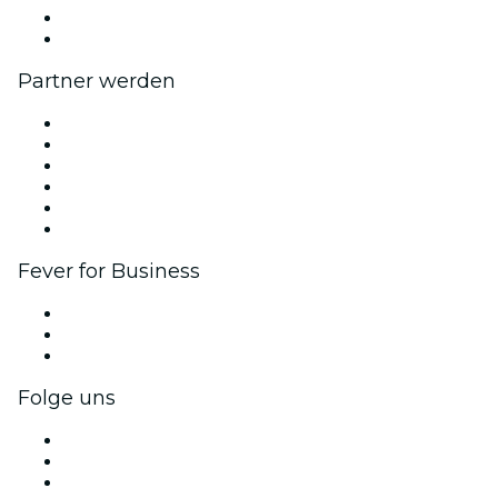
Geschenkgutscheine
Hilfe-Center
Partner werden
Fever Zone
Veröffentliche dein Event
Firmenevents & -vorteile
Affiliate-Programm
Botschafter & Influencer-Programm
Markenpartnerschaften
Fever for Business
Privatveranstaltungen & Gruppentickets
Firmenvorteile
Firmengeschenkkarten und -gutscheine
Folge uns
Facebook
X (Twitter)
Instagram