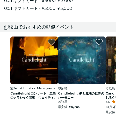
0:01 ギフトカード - ¥3000 ￥3,000
0:01 ギフトカード - ¥5000 ￥5,000
松山でおすすめの類似イベント
Secret Location Matsuyama
広島
広島
Candlelight コンサート：至高
Candlelight: 夢と魔法の世界の
Cand
のクラシック音楽 ウェイティン
ハーモニー
れるク
グリスト
9月5日
5.0
最安値
￥5,700
10月3
最安値