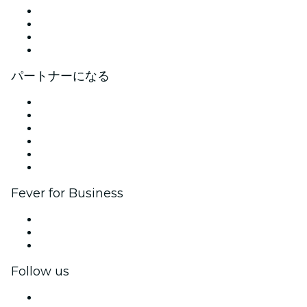
プレス
採用情報
ギフトカード
ヘルプセンター
パートナーになる
イベントの管理
イベントを掲載する
企業向けイベント＆福利厚生
アフィリエイト・プログラム
アンバサダー＆インフルエンサープログラム
ブランドパートナーシップ
Fever for Business
プライベートイベント＆グループチケット
福利厚生
法人向けギフトカード＆クーポン
Follow us
Facebook