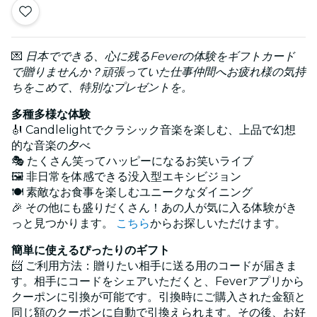
💌
日本でできる、心に残るFeverの体験をギフトカード
で贈りませんか？頑張っていた仕事仲間へお疲れ様の気持
ちをこめて、特別なプレゼントを。
多種多様な体験
🎻 Candlelightでクラシック音楽を楽しむ、上品で幻想
的な音楽の夕べ
🎭 たくさん笑ってハッピーになるお笑いライブ
🖼️ 非日常を体感できる没入型エキシビジョン
🍽️ 素敵なお食事を楽しむユニークなダイニング
🎉 その他にも盛りだくさん！あの人が気に入る体験がき
っと見つかります。
こちら
からお探しいただけます。
簡単に使えるぴったりのギフト
📨 ご利用方法：贈りたい相手に送る用のコードが届きま
す。相手にコードをシェアいただくと、Feverアプリから
クーポンに引換が可能です。引換時にご購入された金額と
同じ額のクーポンに自動で引換えられます。その後、お好