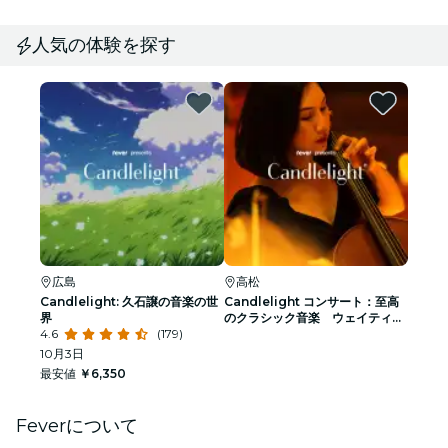
人気の体験を探す
広島
高松
Candlelight: 久石譲の音楽の世
Candlelight コンサート：至高
界
のクラシック音楽 ウェイティン
4.6
(179)
グリスト
10月3日
最安値
￥6,350
Feverについて