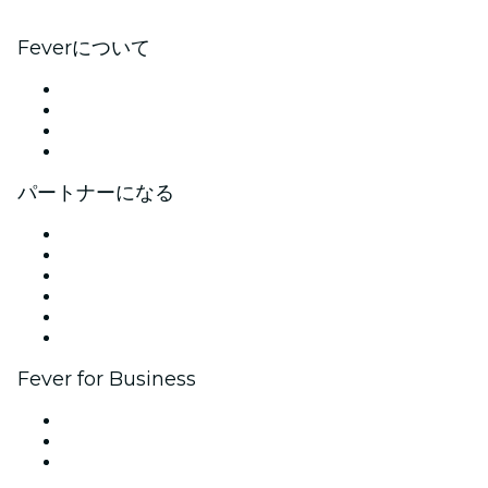
Feverについて
プレス
採用情報
ギフトカード
ヘルプセンター
パートナーになる
イベントの管理
イベントを掲載する
企業向けイベント＆福利厚生
アフィリエイト・プログラム
アンバサダー＆インフルエンサープログラム
ブランドパートナーシップ
Fever for Business
プライベートイベント＆グループチケット
福利厚生
法人向けギフトカード＆クーポン