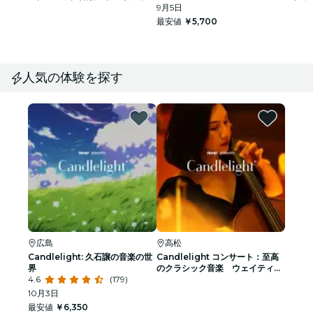
グリスト
9月5日
グリス
最安値
￥5,700
人気の体験を探す
広島
高松
Candlelight: 久石譲の音楽の世
Candlelight コンサート：至高
界
のクラシック音楽 ウェイティン
4.6
(179)
グリスト
10月3日
最安値
￥6,350