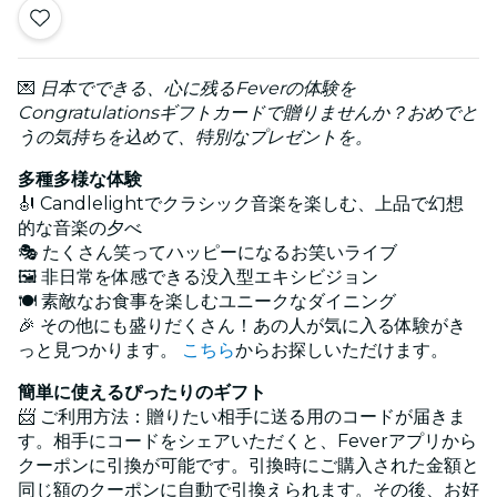
💌
日本でできる、心に残るFeverの体験を
Congratulationsギフトカードで贈りませんか？おめでと
うの気持ちを込めて、特別なプレゼントを。
多種多様な体験
🎻 Candlelightでクラシック音楽を楽しむ、上品で幻想
的な音楽の夕べ
🎭 たくさん笑ってハッピーになるお笑いライブ
🖼️ 非日常を体感できる没入型エキシビジョン
🍽️ 素敵なお食事を楽しむユニークなダイニング
🎉 その他にも盛りだくさん！あの人が気に入る体験がき
っと見つかります。
こちら
からお探しいただけます。
簡単に使えるぴったりのギフト
📨 ご利用方法：贈りたい相手に送る用のコードが届きま
す。相手にコードをシェアいただくと、Feverアプリから
クーポンに引換が可能です。引換時にご購入された金額と
同じ額のクーポンに自動で引換えられます。その後、お好