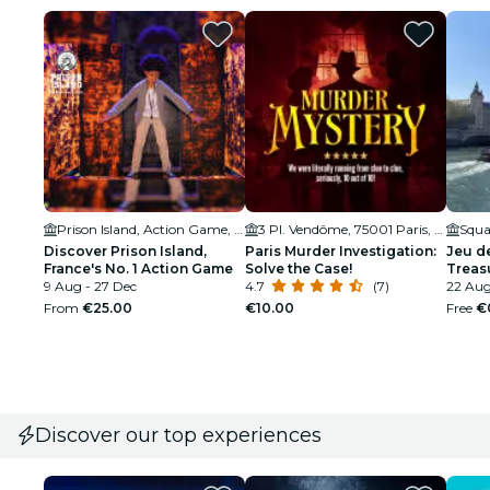
Prison Island, Action Game, mieux qu'un Escape game
3 Pl. Vendôme, 75001 Paris, France
Squa
Discover Prison Island,
Paris Murder Investigation:
Jeu de
France's No. 1 Action Game
Solve the Case!
Treas
9 Aug - 27 Dec
4.7
(7)
22 Aug
From
€25.00
€10.00
Free
€
Discover our top experiences