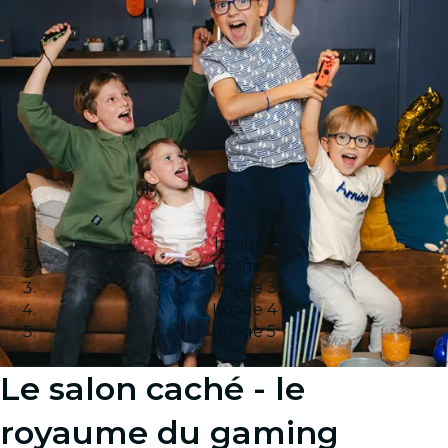
Image 1
Image 2
Image 3
Image 4
Image 5
Le salon caché - le
royaume du gaming