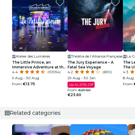
Atelier des Lumières
Théâtre de l’Alliance Française
La Gr
The Little Prince, an
The Jury Experience – A
The L
Immersive Adventure at the
Fatal Sea Voyage
The Ul
Atelier des Lumières
4.4
(10934)
4.2
(690)
4.3
9 Aug - 30 Aug
29 Aug - 30 Jan
8 Aug 
From
€13.75
From
Up to 20% Off
From
€29.50
€23.60
Related categories