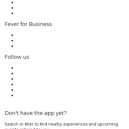
Affiliate Program
Ambassadors & Influencers program
Brand partnerships
Fever for Business
Private events & group tickets
Corporate benefits
Corporate gift cards & vouchers
Follow us
Facebook
X (Twitter)
Instagram
TikTok
LinkedIn
YouTube
Don't have the app yet?
Search or ﬁlter to ﬁnd nearby experiences and upcoming