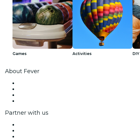
Games
Activities
DIY
About Fever
Press
We are hiring!
Gift Cards
Help Center
Partner with us
Fever Zone
List your event
Corporate events & benefits