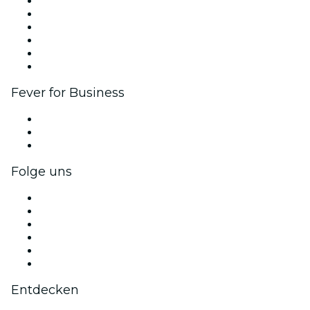
Fever Zone
Veröffentliche dein Event
Firmenevents & -vorteile
Affiliate-Programm
Botschafter & Influencer-Programm
Markenpartnerschaften
Fever for Business
Privatveranstaltungen & Gruppentickets
Firmenvorteile
Firmengeschenkkarten und -gutscheine
Folge uns
Facebook
X (Twitter)
Instagram
TikTok
LinkedIn
YouTube
Entdecken