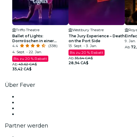
Triffo Theatre
Westbury Theatre
Roya
Ballet of Lights:
The Jury Experience – Death
Einfa
Dornröschen in einer
on the Port Side
9. Jan. 
funkelnden Show
4.4
(338)
13. Sept. - 3. Jan.
Ab
72
4. Sept. - 22. Jan.
Bis zu 20 % Rabatt
Ab
35,64 CA$
Bis zu 20 % Rabatt
28,94 CA$
Ab
43,62 CA$
35,42 CA$
Über Fever
Presse
Wir stellen ein!
Geschenkgutscheine
Hilfe-Center
Partner werden