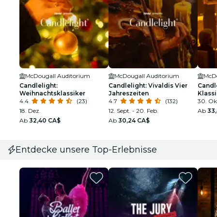
McDougall Auditorium
McDougall Auditorium
McDo
Candlelight:
Candlelight: Vivaldis Vier
Candl
Weihnachtsklassiker
Jahreszeiten
Klassi
4.4
(23)
4.7
(132)
30. Ok
18. Dez.
12. Sept. - 20. Feb.
Ab
33
Ab
32,40 CA$
Ab
30,24 CA$
Entdecke unsere Top-Erlebnisse