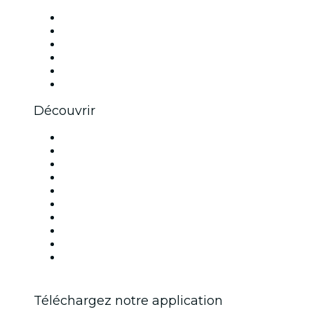
Facebook
X (Twitter)
Instagram
TikTok
LinkedIn
Youtube
Découvrir
Lieux d'événements à Lyon
France
Aujourd'hui
Demain
Cette semaine
Ce week-end
Halloween
Saint Valentin
Noël
Fête des mères
Téléchargez notre application