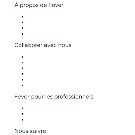
À propos de Fever
Presse
Travailler chez Fever
Cartes-cadeaux
Centre d'aide
Collaborer avec nous
Fever Zone
Publiez votre événement
Événements d'entreprise et avantages
Programme d'affiliation
Programme d'ambassadeurs et d'influenceurs
Partenariats avec des marques
Fever pour les professionnels
Événements privés et billets de groupe
Avantages pour les entreprises
Coupons et cartes cadeaux pour les entreprises
Nous suivre