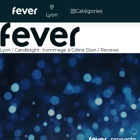
Catégories
Lyon
Lyon
Candlelight : hommage à Céline Dion
Reviews