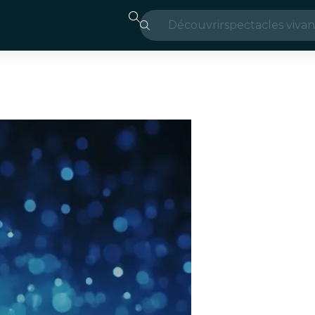
Découvrir
spectacles vivan
Madrid
Candlelight
Londres
expériences et v
São Paulo
expositions
Séoul
visites urbaines
concerts