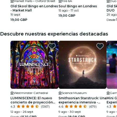
Market Halls – Oxford Street
Fire 6A
Duo
Old Skool Bingo en Londres
Soul Bingo en Londres
Old S
- Market Hall
15 ago - 17 oct
DUO
19 sept
29 ago
19,00 GBP
19,00 GBP
Desde
Descubre nuestras experiencias destacadas
Westminster Cathedral
Science Museum
LUMINISCENCE: El nuevo
Smithsonian Starstruck: Una
Mini G
concierto de proyección
experiencia inmersiva -
Exper
360° en la Catedral de
4.3
(1367)
Londres
4.6
(679)
para 
4.3
Westminster
12 ago - 26 sept
9 ago - 30 sept
9 ago 
Desde
45,10 GBP
Desde
19,08 GBP
Desde