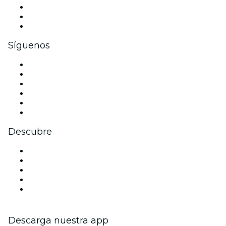
Eventos privados y entradas de grupo
Beneficios corporativos
Tarjetas y cupones de regalo corporativos
Síguenos
Facebook
X (Twitter)
Instagram
TikTok
LinkedIn
Youtube
Descubre
Locales y espacios de eventos en Londres
Hoy
Mañana
Esta semana
Este fin de semana
Descarga nuestra app