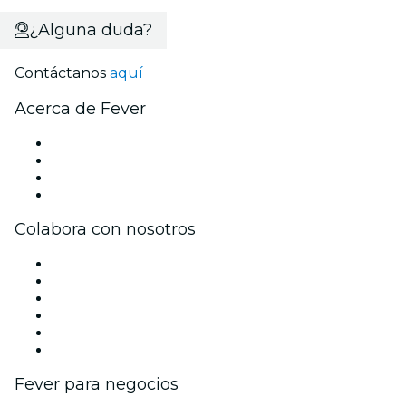
¿Alguna duda?
Contáctanos
aquí
Acerca de Fever
Prensa
Únete al equipo
Tarjetas Regalo
Centro de asistencia
Colabora con nosotros
Gestiona tu evento
Publica tu evento
Eventos y beneficios para empresas
Programa de Afiliados
Programa de embajadores e influencers
Colaboraciones de marca
Fever para negocios