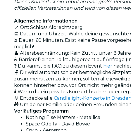
Dieses Konzert ist ein Tribut an eine große Persön
offiziellen Vertreter:innen und wird von diesen w
Allgemeine Informationen
📍 Ort: Schloss Albrechtsberg
📅 Datum und Uhrzeit: Wähle deine gewünschte O
⏳ Dauer: 60 Minuten. Es ist keine Pause vorgesehen
möglich!
👤 Altersbeschränkung: Kein Zutritt unter 8 Jahr
♿ Barrierefreiheit: rollstuhlgerecht auf Anfrage (I
❓ Du kannst die FAQ zu diesem Event
hier
nachle
🪑 Dir wird automatisch der bestmögliche Sitzpla
zusammensitzen zu können, sollten alle jeweili
können hinterher bzw. vor Ort nicht mehr geänd
🕯️ Wenn du ein privates Konzert buchen oder reg
🎻 Entdecke alle
Candlelight-Konzerte in Dresde
🎁 Um deiner Familie oder deinen Freunden eine
Vorläufiges Programm
Nothing Else Matters - Metallica
Space Oddity - David Bowie
Cryin' - Aerosmith