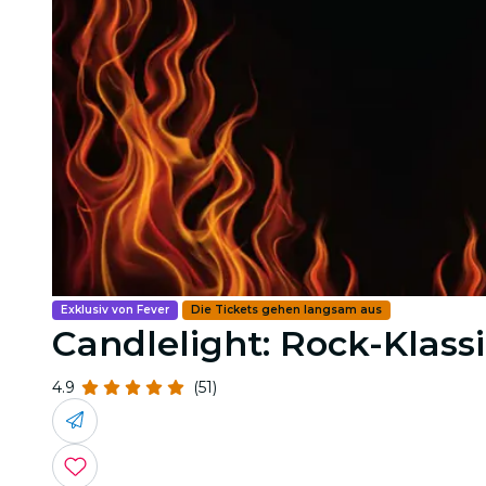
Exklusiv von Fever
Die Tickets gehen langsam aus
Candlelight: Rock-Klassi
4.9
(51)