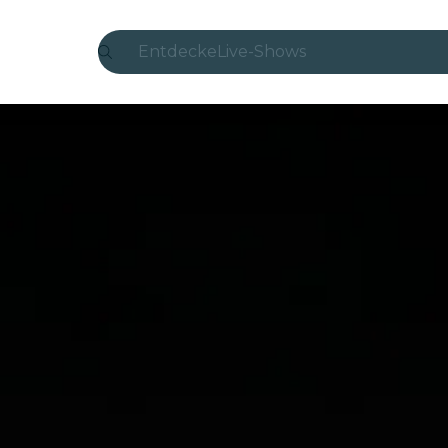
Entdecke
Live-Shows
Madrid
Candlelight
London
Erlebnisse und Städte
São Paulo
Seoul
Stadttouren
Konzerte