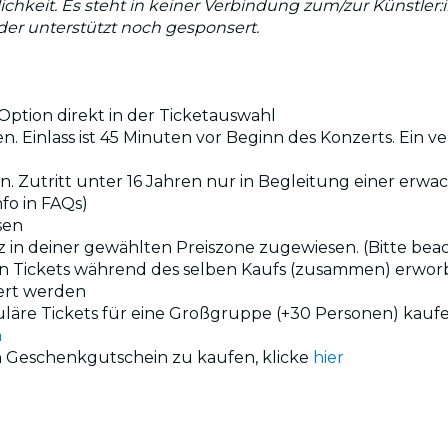
lichkeit. Es steht in keiner Verbindung zum/zur Künstler
eder unterstützt noch gesponsert.
ption direkt in der Ticketauswahl
. Einlass ist 45 Minuten vor Beginn des Konzerts. Ein ve
en. Zutritt unter 16 Jahren nur in Begleitung einer erw
nfo in FAQs)
sen
tz in deiner gewählten Preiszone zugewiesen. (Bitte bea
gen Tickets während des selben Kaufs (zusammen) erwor
ert werden
uläre Tickets für eine Großgruppe (+30 Personen) kauf
n
n Geschenkgutschein zu kaufen, klicke
hier