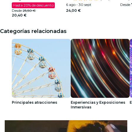
6 ago - 30 sept
Desde
Hasta 20% de descuento
Desde
25,50 €
24,00 €
20,40 €
Categorías relacionadas
Principales atracciones
Experiencias y Exposiciones
E
Inmersivas