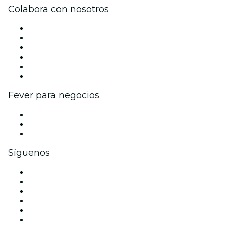
Colabora con nosotros
Gestiona tu evento
Publica tu evento
Eventos y beneficios para empresas
Programa de Afiliados
Programa de embajadores e influencers
Colaboraciones de marca
Fever para negocios
Eventos privados y entradas de grupo
Beneficios corporativos
Tarjetas y cupones de regalo corporativos
Síguenos
Facebook
X (Twitter)
Instagram
TikTok
LinkedIn
Youtube