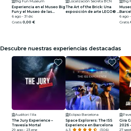
Big Fun Museum
Localización Secreta BCN
Big
Experiencia en el Museo Big
The Art of the Brick: Una
Museo
Fun y el Museo de las
exposición de arte LEGO® -
Barce
Ilusiones
6 ago - 31 dic
Lista de espera
6 ago -
Gratis
0,00 €
Gratis
Descubre nuestras experiencias destacadas
Auditori l’illa
Eclipso Barcelona
Pave
The Jury Experience –
Space Explorers: The ISS
Gira 
Travesía Mortal
Experience en Barcelona
2026 -
29 ago - 23 ene
4.3
(306)
SEGU
27 sep