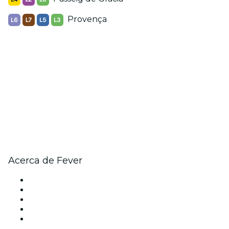
Provença
Acerca de Fever
Prensa
Únete al equipo
Becas de Excelencia
Tarjetas Regalo
Centro de asistencia