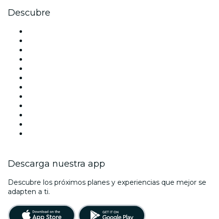
Descubre
Locales y espacios de eventos en Barcelona
España
Hoy
Mañana
Esta semana
Este fin de semana
Halloween
San Valentín
Navidad
La La Love You
Viva Suecia
Año Nuevo
Descarga nuestra app
Descubre los próximos planes y experiencias que mejor se
adapten a ti.