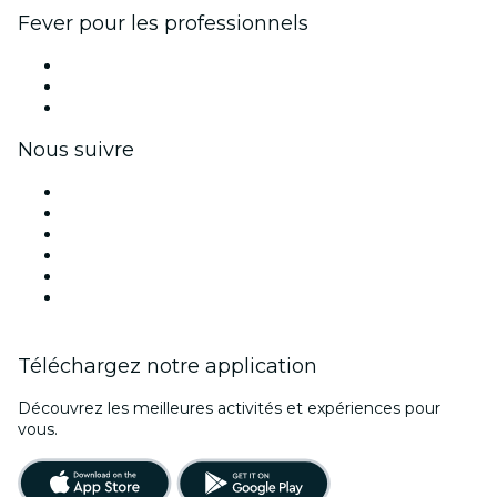
Fever pour les professionnels
Événements privés et billets de groupe
Avantages pour les entreprises
Coupons et cartes cadeaux pour les entreprises
Nous suivre
Facebook
X (Twitter)
Instagram
TikTok
LinkedIn
Youtube
Téléchargez notre application
Découvrez les meilleures activités et expériences pour
vous.