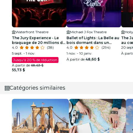
Waterfront Theatre
Michael J Fox Theatre
Holl
The Jury Experience - Le
Ballet of Lights : La Belle au
The J
braquage de 20 millions de
bois dormant dans un
au cœ
dollars
4.0
(38)
spectacle étincelant
4.0
(294)
Orléa
20 sept
5 sept. - 1 nov.
1 nov. - 10 janv.
À part
À partir de
48,60 $
Jusqu'à 20 % de réduction
À partir de
68,63 $
55,73 $
Catégories similaires