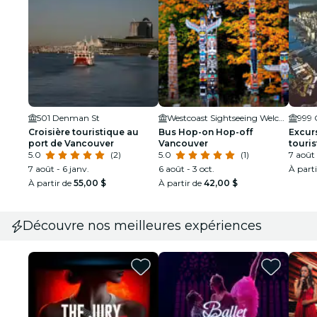
501 Denman St
Westcoast Sightseeing Welcome Kiosk
999 
Croisière touristique au
Bus Hop-on Hop-off
Excurs
port de Vancouver
Vancouver
touri
5.0
(2)
5.0
(1)
après 
7 août 
en ch
7 août - 6 janv.
6 août - 3 oct.
À part
À partir de
55,00 $
À partir de
42,00 $
Découvre nos meilleures expériences