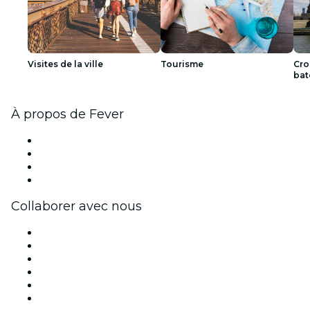
Visites de la ville
Tourisme
Cro
bat
À propos de Fever
Presse
Travailler chez Fever
Cartes-cadeaux
Centre d'aide
Collaborer avec nous
Fever Zone
Publiez votre événement
Événements d'entreprise et avantages
Programme d'affiliation
Programme d'ambassadeurs et d'influenceurs
Partenariats avec des marques