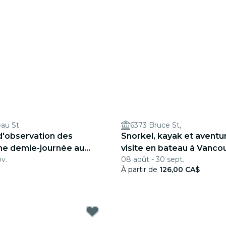
eau St
6373 Bruce St,
d'observation des
Snorkel, kayak et aventu
une demie-journée au
visite en bateau à Vanco
ov.
08 août - 30 sept.
ancouver
À partir de
126,00 CA$