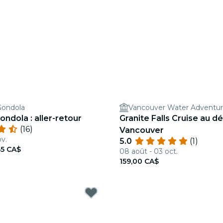
Gondola
Vancouver Water Adventu
ondola : aller-retour
Granite Falls Cruise au d
(16)
Vancouver
ov.
5.0
(1)
65 CA$
08 août - 03 oct.
159,00 CA$