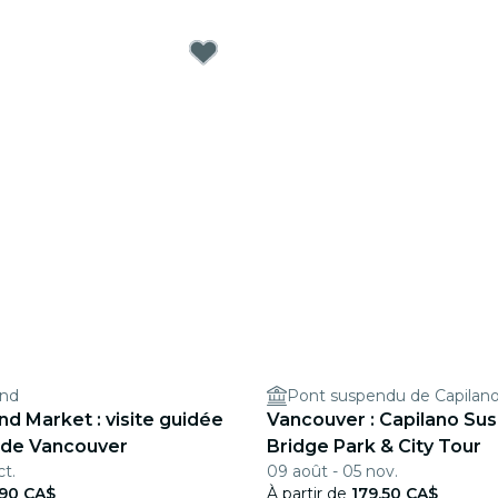
and
Pont suspendu de Capilan
and Market : visite guidée
Vancouver : Capilano Su
 de Vancouver
Bridge Park & City Tour
ct.
09 août - 05 nov.
,90 CA$
À partir de
179,50 CA$