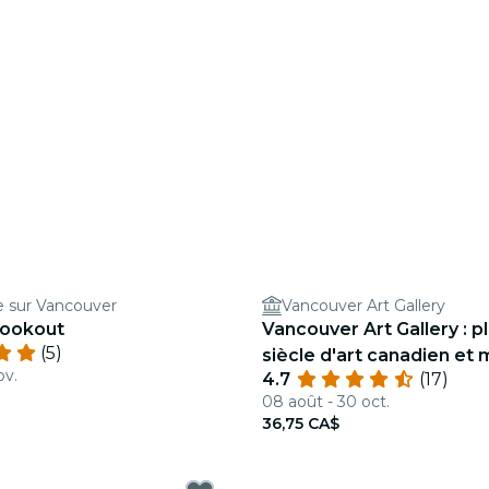
e sur Vancouver
Vancouver Art Gallery
Lookout
Vancouver Art Gallery : p
(5)
siècle d'art canadien et 
ov.
4.7
(17)
08 août - 30 oct.
36,75 CA$