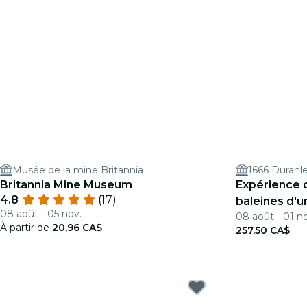
Musée de la mine Britannia
1666 Duranl
Britannia Mine Museum
Expérience 
4.8
(17)
baleines d'
08 août - 05 nov.
08 août - 01 n
départ de V
À partir de
20,96 CA$
257,50 CA$