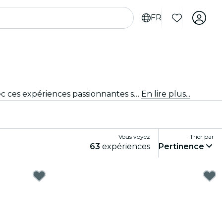
FR
Tu cherches des activités à faire à Vancouver pour les touristes ? Découvre Vancouver une aventure à la fois avec ces expériences passionnantes spécialement conçues pour les touristes. Découvre les meilleures choses à faire !
En lire plus...
Vous voyez
Trier par
63
expériences
Pertinence