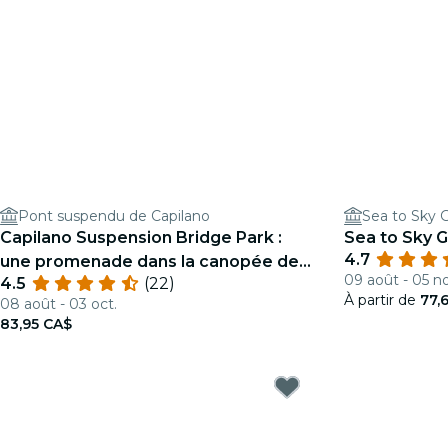
Pont suspendu de Capilano
Sea to Sky 
Capilano Suspension Bridge Park :
Sea to Sky G
4.7
une promenade dans la canopée de
09 août - 05 n
4.5
(22)
la forêt tropicale
À partir de
77,
08 août - 03 oct.
83,95 CA$