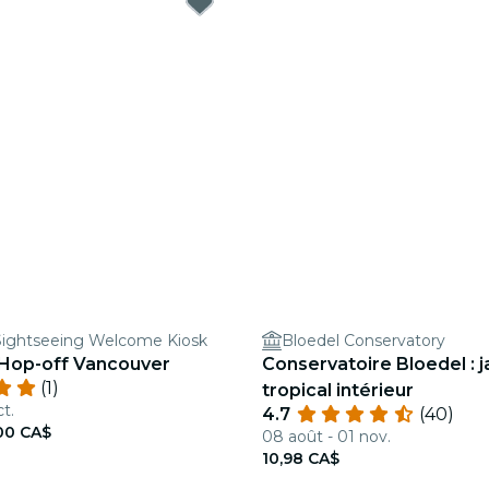
Sightseeing Welcome Kiosk
Bloedel Conservatory
Hop-off Vancouver
Conservatoire Bloedel : j
(1)
tropical intérieur
t.
4.7
(40)
00 CA$
08 août - 01 nov.
10,98 CA$