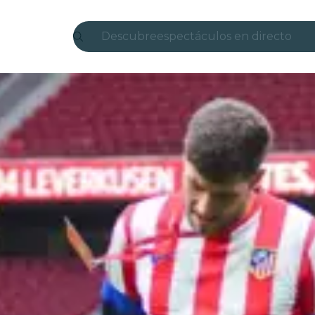
Descubre
espectáculos en directo
Madrid
candlelight
Londres
experiencias y ciudades
São Paulo
exposiciones
Seúl
recorridos por la ciudad
conciertos