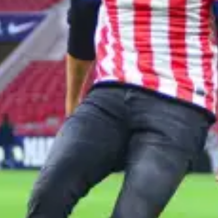
restaurantes
cine