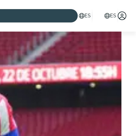
ES
ES