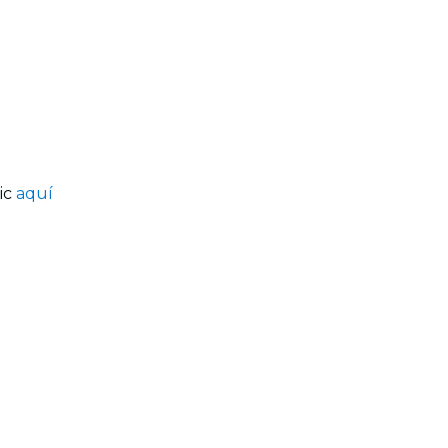
lic
aquí