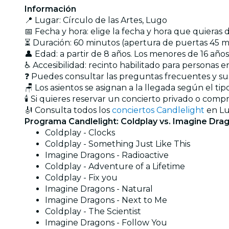
Información
📍 Lugar:
Círculo de las Artes
, Lugo
📅 Fecha y hora: elige la fecha y hora que quieras
⏳ Duración: 60 minutos (apertura de puertas 45 min
👤 Edad: a partir de 8 años. Los menores de 16 a
♿ Accesibilidad: recinto habilitado para personas en
❓ Puedes consultar las preguntas frecuentes y s
🪑 Los asientos se asignan a la llegada según el t
🕯️ Si quieres reservar un concierto privado o com
🎻 Consulta todos los
conciertos Candlelight
en L
Programa Candlelight: Coldplay vs. Imagine Dra
Coldplay - Clocks
Coldplay - Something Just Like This
Imagine Dragons - Radioactive
Coldplay - Adventure of a Lifetime
Coldplay - Fix you
Imagine Dragons - Natural
Imagine Dragons - Next to Me
Coldplay - The Scientist
Imagine Dragons - Follow You