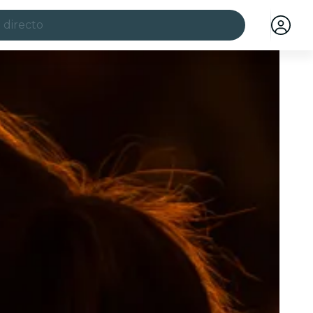
 directo
ciudades
a ciudad