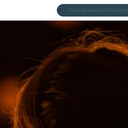
Descubre
espectáculos en
Madrid
candlelight
Londres
experiencias y 
São Paulo
exposiciones
Seúl
recorridos por l
conciertos