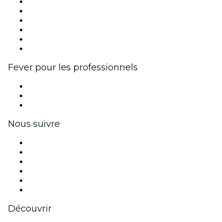
Fever Zone
Publiez votre événement
Événements d'entreprise et avantages
Programme d'affiliation
Programme d'ambassadeurs et d'influenceurs
Partenariats avec des marques
Fever pour les professionnels
Événements privés et billets de groupe
Avantages pour les entreprises
Coupons et cartes cadeaux pour les entreprises
Nous suivre
Facebook
X (Twitter)
Instagram
TikTok
LinkedIn
Youtube
Découvrir