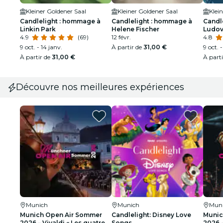
Kleiner Goldener Saal
Kleiner Goldener Saal
Klei
Candlelight : hommage à
Candlelight : hommage à
Candle
Linkin Park
Helene Fischer
Ludov
4.9
(69)
12 févr.
4.8
9 oct. - 14 janv.
À partir de
31,00 €
9 oct. -
À partir de
31,00 €
À part
Découvre nos meilleures expériences
Munich
Munich
Mun
Munich Open Air Sommer
Candlelight: Disney Love
Munic
2026 – Vivaldi « Les quatre
Songs
2026 