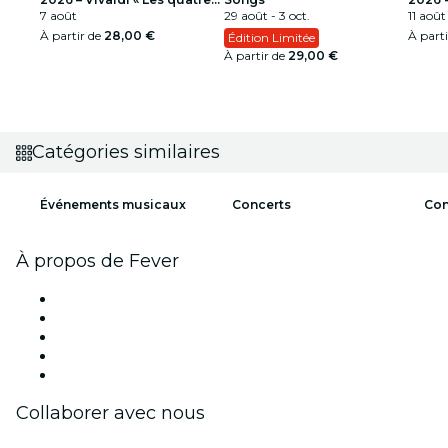
saisons » – Nymphenburg,
7 août
29 août - 3 oct.
Live
11 août
solistes instrumentaux
À partir de
28,00 €
À part
Édition Limitée
À partir de
29,00 €
Catégories similaires
Événements musicaux
Concerts
Con
À propos de Fever
Presse
Travailler chez Fever
Impressum
Cartes-cadeaux
Centre d'aide
Collaborer avec nous