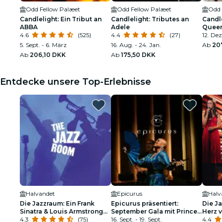
Odd Fellow Palæet
Odd Fellow Palæet
Odd 
Candlelight: Ein Tribut an
Candlelight: Tributes an
Candle
ABBA
Adele
Quee
4.6
(525)
4.4
(27)
12. Dez
5. Sept. - 6. März
16. Aug. - 24. Jan.
Ab
20
Ab
206,10 DKK
Ab
175,50 DKK
Entdecke unsere Top-Erlebnisse
Halvandet
Epicurus
Halv
Die Jazzraum: Ein Frank
Epicurus präsentiert:
Die Ja
Sinatra & Louis Armstrong
September Gala mit Prince's
Herz 
Tribut
4.3
(75)
Personal Chefs und Vocalist
16. Sept. - 19. Sept.
4.4