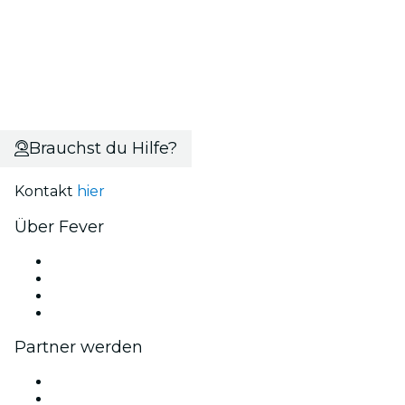
Brauchst du Hilfe?
Kontakt
hier
Über Fever
Presse
Wir stellen ein!
Geschenkgutscheine
Hilfe-Center
Partner werden
Fever Zone
Veröffentliche dein Event