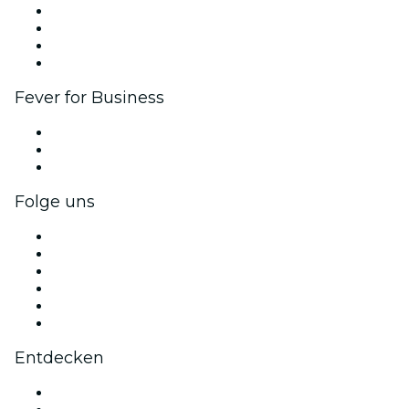
Firmenevents & -vorteile
Affiliate-Programm
Botschafter & Influencer-Programm
Markenpartnerschaften
Fever for Business
Privatveranstaltungen & Gruppentickets
Firmenvorteile
Firmengeschenkkarten und -gutscheine
Folge uns
Facebook
X (Twitter)
Instagram
TikTok
LinkedIn
YouTube
Entdecken
Veranstaltungsorte in Kopenhagen