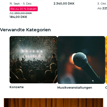
19. Sept. - 5. Dez.
2.340,00 DKK
3. Okt.
Ab
22
Bis zu 20 % Rabatt
Ab
230,00 DKK
184,00 DKK
Verwandte Kategorien
Konzerte
Musikveranstaltungen
C