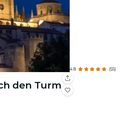
4.8
(55)
rch den Turm