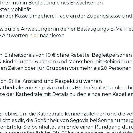
 Jahren nur in Begleitung eines Erwachsenen
ter Mobilität
e an der Kasse umgehen. Frage an der Zugangskasse und
ass du die Anweisungen in deiner Bestätigungs-E-Mail lie
re Antworten
hier
nachlesen
. Einheitspreis von 10 € ohne Rabatte. Begleitpersone
nlos: Kinder unter 8 Jahren und Menschen mit Behinderun
nten Zeiten oder für Gruppen von mehr als 20 Personen 
dich, Stille, Anstand und Respekt zu wahren
athedrale von Segovia und des Bischofspalasts online 
arte der Kathedrale mit Details zu den einzelnen Kapel
s Erlebnis, um die Kathedrale kennenzulernen und die 
icht es dir, die Schönheit von Segovia bei Sonnenunt
oßer Erfolg. Sie beinhaltet am Ende einen Rundgang dur