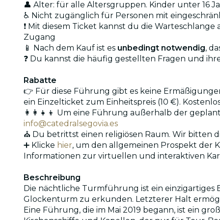
👤 Alter: für alle Altersgruppen. Kinder unter 16
♿ Nicht zugänglich für Personen mit eingeschränk
❗ Mit diesem Ticket kannst du die Warteschlang
Zugang
📱 Nach dem Kauf ist es
unbedingt notwendig
, d
❓ Du kannst die häufig gestellten Fragen und ih
Rabatte
👉 Für diese Führung gibt es keine Ermäßigungen
ein Einzelticket zum Einheitspreis (10 €). Koste
👩‍👩‍👧‍👦 Um eine Führung außerhalb der gepla
info@catedralsegovia.es
⛪ Du betrittst einen religiösen Raum. Wir bitten 
➕ Klicke
hier
, um den allgemeinen Prospekt der K
Informationen zur virtuellen und interaktiven K
Beschreibung
Die nächtliche Turmführung ist ein einzigartige
Glockenturm zu erkunden. Letzterer Halt ermögl
Eine Führung, die im Mai 2019 begann, ist ein gr