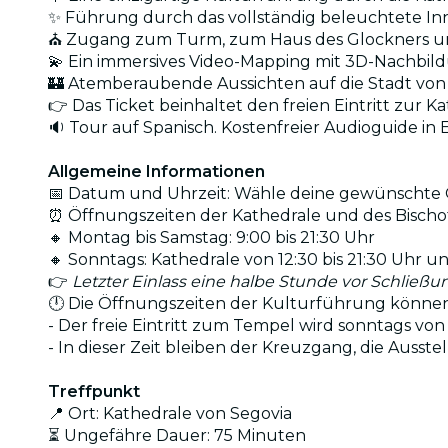
✨ Führung durch das vollständig beleuchtete In
⛪ Zugang zum Turm, zum Haus des Glockners 
💫 Ein immersives Video-Mapping mit 3D-Nachbi
🏰 Atemberaubende Aussichten auf die Stadt vo
👉 Das Ticket beinhaltet den freien Eintritt zur 
🔉 Tour auf Spanisch. Kostenfreier Audioguide in 
Allgemeine Informationen
📅 Datum und Uhrzeit: Wähle deine gewünschte O
⏰ Öffnungszeiten der Kathedrale und des Bischofsp
🔸 Montag bis Samstag: 9:00 bis 21:30 Uhr
🔸 Sonntags: Kathedrale von 12:30 bis 21:30 Uhr un
👉
Letzter Einlass eine halbe Stunde vor Schließu
🕛 Die Öffnungszeiten der Kulturführung können 
- Der freie Eintritt zum Tempel wird sonntags von
- In dieser Zeit bleiben der Kreuzgang, die Auss
Treffpunkt
📍 Ort: Kathedrale von Segovia
⏳ Ungefähre Dauer: 75 Minuten