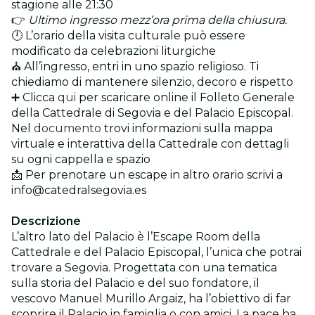
stagione alle 21:30
👉
Ultimo ingresso mezz’ora prima della chiusura.
🕛 L’orario della visita culturale può essere
modificato da celebrazioni liturgiche
⛪ All’ingresso, entri in uno spazio religioso. Ti
chiediamo di mantenere silenzio, decoro e rispetto
➕ Clicca
qui
per scaricare online il Folleto Generale
della Cattedrale di Segovia e del Palacio Episcopal.
Nel
documento
trovi informazioni sulla mappa
virtuale e interattiva della Cattedrale con dettagli
su ogni cappella e spazio
📩 Per prenotare un escape in altro orario scrivi a
info@catedralsegovia.es
Descrizione
L’altro lato del Palacio è l’Escape Room della
Cattedrale e del Palacio Episcopal, l’unica che potrai
trovare a Segovia. Progettata con una tematica
sulla storia del Palacio e del suo fondatore, il
vescovo Manuel Murillo Argaiz, ha l’obiettivo di far
scoprire il Palacio in famiglia o con amici. La pace ha