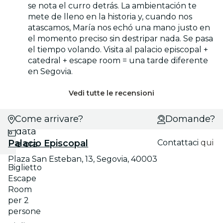
se nota el curro detrás. La ambientación te
mete de lleno en la historia y, cuando nos
atascamos, María nos echó una mano justo en
el momento preciso sin destripar nada. Se pasa
el tiempo volando. Visita al palacio episcopal +
catedral + escape room = una tarde diferente
en Segovia.
Vedi tutte le recensioni
Come arrivare?
Scegli
Domande?
data
Palacio Episcopal
Contattaci
qui
e ora
Plaza San Esteban, 13, Segovia, 40003
Biglietto
Escape
Room
per 2
persone