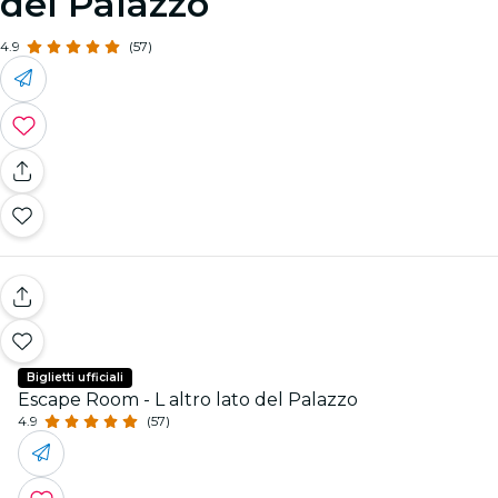
del Palazzo
4.9
(57)
Biglietti ufficiali
Escape Room - L altro lato del Palazzo
4.9
(57)