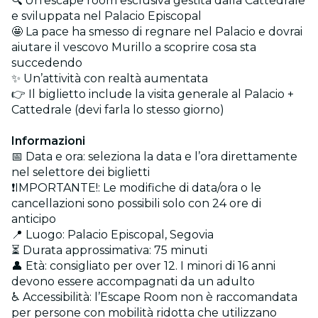
🔍 Un’escape room esclusiva gestita dalla Cattedrale
e sviluppata nel Palacio Episcopal
🤩 La pace ha smesso di regnare nel Palacio e dovrai
aiutare il vescovo Murillo a scoprire cosa sta
succedendo
✨ Un’attività con realtà aumentata
👉 Il biglietto include la visita generale al Palacio +
Cattedrale (devi farla lo stesso giorno)
Informazioni
📅 Data e ora: seleziona la data e l’ora direttamente
nel selettore dei biglietti
❗IMPORTANTE!: Le modifiche di data/ora o le
cancellazioni sono possibili solo con 24 ore di
anticipo
📍 Luogo: Palacio Episcopal, Segovia
⏳ Durata approssimativa: 75 minuti
👤 Età: consigliato per over 12. I minori di 16 anni
devono essere accompagnati da un adulto
♿ Accessibilità: l’Escape Room non è raccomandata
per persone con mobilità ridotta che utilizzano