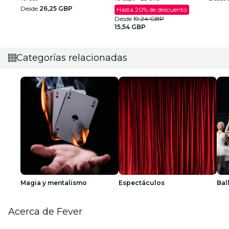
Desde
26,25 GBP
Hasta 20% de descuento
Desde
19,24 GBP
15,54 GBP
Categorías relacionadas
Magia y mentalismo
Espectáculos
Bal
Acerca de Fever