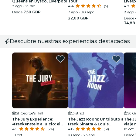
Queens en Dysco, Liverpool
Tour
Liverp
7 ago - 25 dic
4.4
(5)
inmer
4.7
Salva
Desde
7,50 GBP
7 ago - 30 sept
8 ago -
22,00 GBP
Desde
34,88
Descubre nuestras experiencias destacadas
St George's Hall
District
St G
The Jury Experience:
The Jazz Room: Un tributo a
The Ju
«Frankenstein a juicio: el
Frank Sinatra & Louis
viaje 
hombre que desafió a Dios»
4.5
(26)
Armstrong
4.8
(51)
18 oct
10 oct
10 sept - 23 ene
Desde