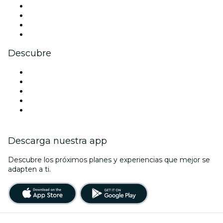
Instagram
TikTok
LinkedIn
Youtube
Descubre
Locales y espacios de eventos en Liverpool
Hoy
Mañana
Esta semana
Este fin de semana
Descarga nuestra app
Descubre los próximos planes y experiencias que mejor se
adapten a ti.