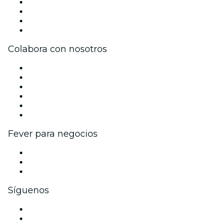
Prensa
Únete al equipo
Tarjetas Regalo
Centro de asistencia
Colabora con nosotros
Gestiona tu evento
Publica tu evento
Eventos y beneficios para empresas
Programa de Afiliados
Programa de embajadores e influencers
Colaboraciones de marca
Fever para negocios
Eventos privados y entradas de grupo
Beneficios corporativos
Tarjetas y cupones de regalo corporativos
Síguenos
Facebook
X (Twitter)