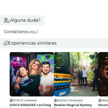
¿Alguna duda?
Contáctanos
aquí
Experiencias similares
DYSCO Liverpool
Anchor Courtyard
Moon
DISCO KARAOKE con Drag
Beatles Magical Mystery
Moons