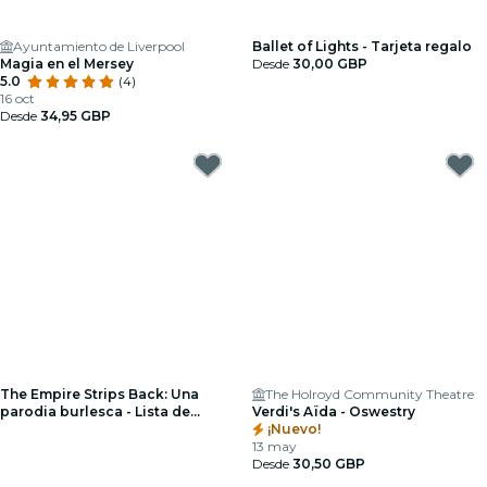
Ayuntamiento de Liverpool
Ballet of Lights - Tarjeta regalo
Magia en el Mersey
Desde
30,00 GBP
5.0
(4)
16 oct
Desde
34,95 GBP
The Empire Strips Back: Una
The Holroyd Community Theatre
parodia burlesca - Lista de
Verdi's Aïda - Oswestry
espera de Liverpool
¡Nuevo!
13 may
Desde
30,50 GBP