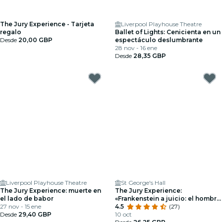
The Jury Experience - Tarjeta
Liverpool Playhouse Theatre
regalo
Ballet of Lights: Cenicienta en un
Desde
20,00 GBP
espectáculo deslumbrante
28 nov - 16 ene
Desde
28,35 GBP
Liverpool Playhouse Theatre
St George's Hall
The Jury Experience: muerte en
The Jury Experience:
el lado de babor
«Frankenstein a juicio: el hombre
27 nov - 15 ene
que desafió a Dios»
4.5
(27)
Desde
29,40 GBP
10 oct