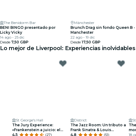
The Benidorm Bar
Mánchester
BENI BINGO presentado por
Brunch Drag sin fondo Queen B -
Licky Vicky
Manchester
14 ago - 25 dic
22 ago - 19 dic
Desde
7,50 GBP
Desde
17,50 GBP
Lo mejor de Liverpool: Experiencias inolvidables
St George's Hall
District
St
The Jury Experience:
The Jazz Room: Un tributo a
The
«Frankenstein a juicio: el
Frank Sinatra & Louis
mor
hombre que desafió a Dios»
4.5
(27)
Armstrong
4.8
(51)
18 o