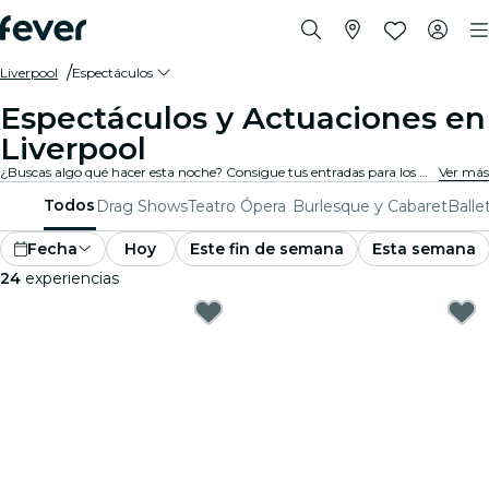
Liverpool
Espectáculos
Espectáculos y Actuaciones en
Liverpool
¿Buscas algo qué hacer esta noche? Consigue tus entradas para los mejores espectáculos en directo en Liverpool: teatro, shows de comedia, monólogos, magia, y mucho más.
Ver más
Todos
Drag Shows
Teatro
Ópera
Burlesque y Cabaret
Balle
Fecha
Hoy
Este fin de semana
Esta semana
24
experiencias