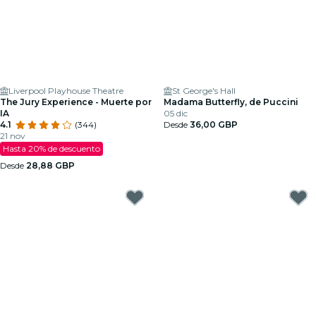
Liverpool Playhouse Theatre
St George's Hall
The Jury Experience - Muerte por
Madama Butterfly, de Puccini
IA
05 dic
4.1
(344)
Desde
36,00 GBP
21 nov
Hasta 20% de descuento
Desde
28,88 GBP