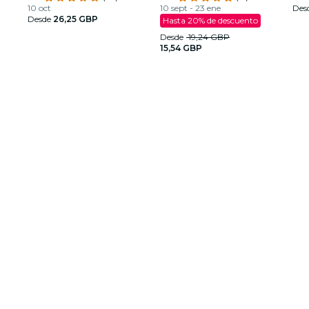
10 oct
10 sept - 23 ene
Des
Desde
26,25 GBP
Hasta 20% de descuento
Desde
19,24 GBP
15,54 GBP