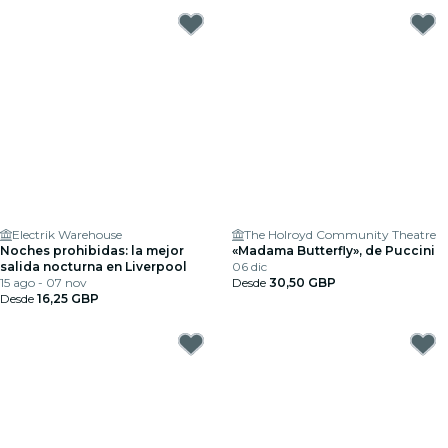
Electrik Warehouse
The Holroyd Community Theatre
Noches prohibidas: la mejor
«Madama Butterfly», de Puccini
salida nocturna en Liverpool
06 dic
15 ago - 07 nov
Desde
30,50 GBP
Desde
16,25 GBP