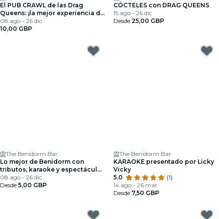
El PUB CRAWL de las Drag
CÓCTELES con DRAG QUEENS
Queens: ¡la mejor experiencia de
15 ago - 26 dic
Liverpool!
08 ago - 26 dic
Desde
25,00 GBP
10,00 GBP
The Benidorm Bar
The Benidorm Bar
Lo mejor de Benidorm con
KARAOKE presentado por Licky
tributos, karaoke y espectáculos
Vicky
drag
08 ago - 26 dic
5.0
(1)
Desde
5,00 GBP
14 ago - 26 mar
Desde
7,50 GBP