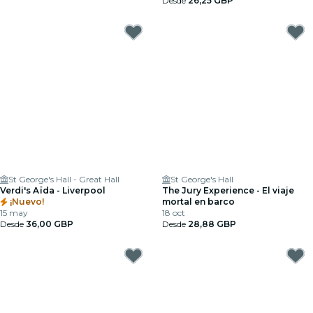
Desde
26,25 GBP
St George's Hall - Great Hall
St George's Hall
Verdi's Aïda - Liverpool
The Jury Experience - El viaje
¡Nuevo!
mortal en barco
15 may
18 oct
Desde
36,00 GBP
Desde
28,88 GBP