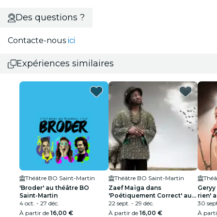
Des questions ?
Contacte-nous
ici
Expériences similaires
Théâtre BO Saint-Martin
Théâtre BO Saint-Martin
Théâ
'Broder' au théâtre BO
Zaef Maïga dans
Geryy
Saint-Martin
'Poétiquement Correct' au
rien' 
4 oct. - 27 déc.
théâtre BO Saint Martin
22 sept. - 29 déc.
Marti
30 sept
À partir de
16,00 €
À partir de
16,00 €
À part