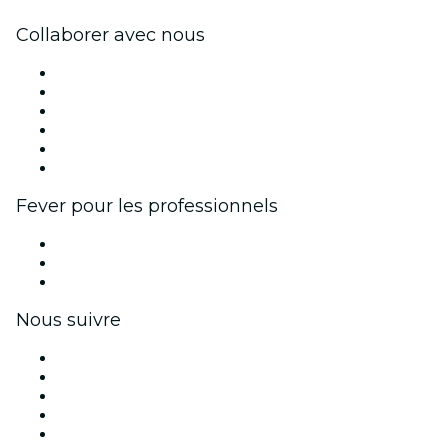
Collaborer avec nous
Fever Zone
Publiez votre événement
Événements d'entreprise et avantages
Programme d'affiliation
Programme d'ambassadeurs et d'influenceurs
Partenariats avec des marques
Fever pour les professionnels
Événements privés et billets de groupe
Avantages pour les entreprises
Coupons et cartes cadeaux pour les entreprises
Nous suivre
Facebook
X (Twitter)
Instagram
TikTok
LinkedIn