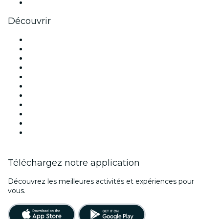
Youtube
Découvrir
Lieux d'événements à Paris
France
Aujourd'hui
Demain
Cette semaine
Ce week-end
Halloween
Saint Valentin
Noël
Fête des mères
Nouvel An
Téléchargez notre application
Découvrez les meilleures activités et expériences pour
vous.