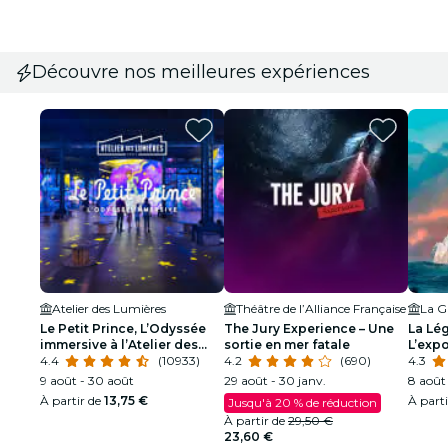
Découvre nos meilleures expériences
Atelier des Lumières
Théâtre de l’Alliance Française
La Gr
Le Petit Prince, L’Odyssée
The Jury Experience – Une
La Lég
immersive à l’Atelier des
sortie en mer fatale
L’expo
Lumières
4.4
(10933)
4.2
(690)
4.3
9 août - 30 août
29 août - 30 janv.
8 août 
À partir de
13,75 €
À part
Jusqu'à 20 % de réduction
À partir de
29,50 €
23,60 €