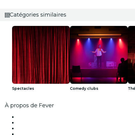
Catégories similaires
Spectacles
Comedy clubs
Thé
À propos de Fever
Presse
Travailler chez Fever
Cartes-cadeaux
Centre d'aide