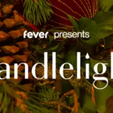
restaurantes
cine