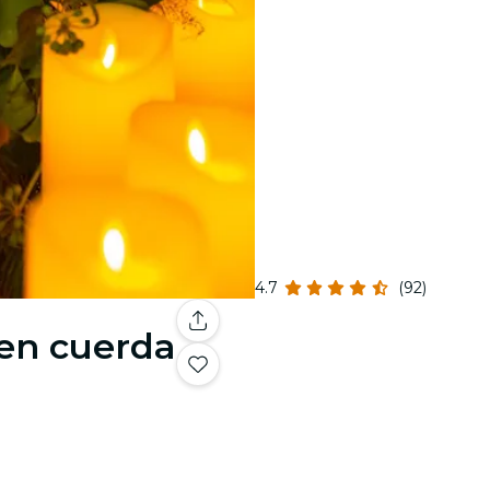
4.7
(92)
 en cuerda