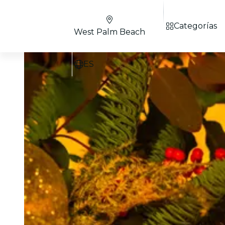
Categorías
West Palm Beach
ES