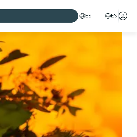
ES
ES