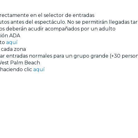
directamente en el selector de entradas
tos antes del espectáculo. No se permitirán llegadas tar
años deberán acudir acompañados por un adulto
ación ADA
nto
aquí
n cada zona
prar entradas normales para un grupo grande (+30 persona
est Palm Beach
 haciendo clic
aquí