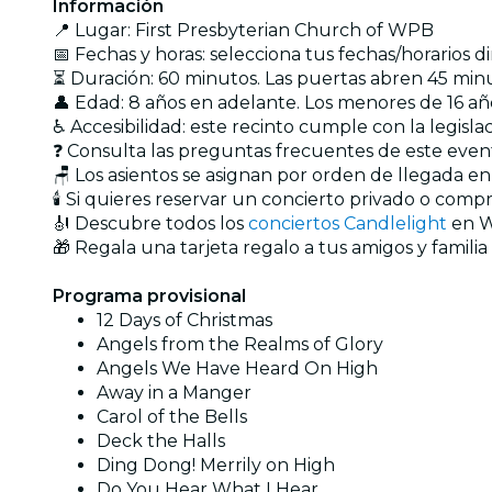
Información
📍 Lugar: First Presbyterian Church of WPB
📅 Fechas y horas: selecciona tus fechas/horarios 
⏳ Duración: 60 minutos. Las puertas abren 45 minu
👤 Edad: 8 años en adelante. Los menores de 16 
♿ Accesibilidad: este recinto cumple con la legisl
❓ Consulta las preguntas frecuentes de este eve
🪑 Los asientos se asignan por orden de llegada e
🕯️ Si quieres reservar un concierto privado o com
🎻 Descubre todos los
conciertos Candlelight
en W
🎁 Regala una tarjeta regalo a tus amigos y familia
Programa provisional
12 Days of Christmas
Angels from the Realms of Glory
Angels We Have Heard On High
Away in a Manger
Carol of the Bells
Deck the Halls
Ding Dong! Merrily on High
Do You Hear What I Hear