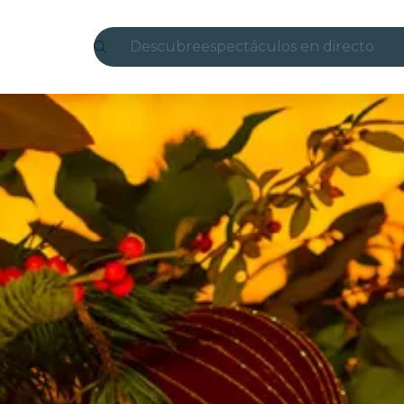
Descubre
espectáculos en directo
Madrid
candlelight
Londres
experiencias y ciudades
São Paulo
exposiciones
Seúl
recorridos por la ciudad
conciertos