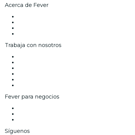
Acerca de Fever
Prensa
Únete al equipo
Tarjetas Regalo
Centro de asistencia
Trabaja con nosotros
Gestiona tu evento
Publica tu evento
Eventos y beneficios para empresas
Programa de Afiliados
Programa de embajadores e influencers
Colaboraciones de marca
Fever para negocios
Eventos privados y boletos de grupo
Beneficios corporativos
Tarjetas y cupones de regalo corporativos
Síguenos