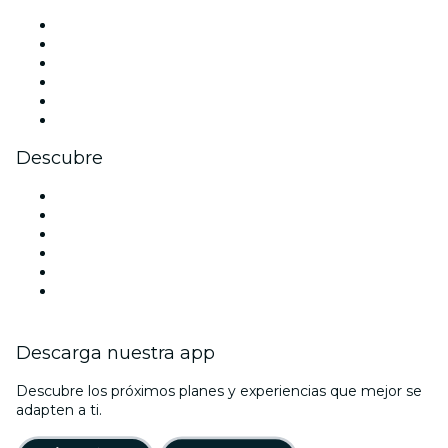
Facebook
X (Twitter)
Instagram
TikTok
LinkedIn
Youtube
Descubre
Locales y espacios de eventos en West Palm Beach
Estados Unidos
Hoy
Mañana
Esta semana
Este fin de semana
Descarga nuestra app
Descubre los próximos planes y experiencias que mejor se
adapten a ti.