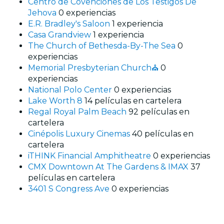
Centro de Covenciones de Los Testigos De
Jehova
0 experiencias
E.R. Bradley's Saloon
1 experiencia
Casa Grandview
1 experiencia
The Church of Bethesda-By-The Sea
0
experiencias
Memorial Presbyterian Church⛪
0
experiencias
National Polo Center
0 experiencias
Lake Worth 8
14 películas en cartelera
Regal Royal Palm Beach
92 películas en
cartelera
Cinépolis Luxury Cinemas
40 películas en
cartelera
iTHINK Financial Amphitheatre
0 experiencias
CMX Downtown At The Gardens & IMAX
37
películas en cartelera
3401 S Congress Ave
0 experiencias