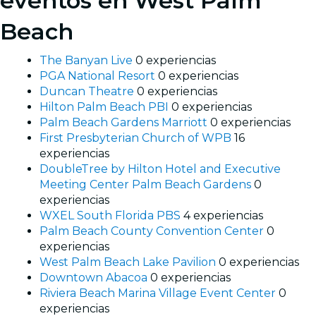
eventos en West Palm
Beach
The Banyan Live
0 experiencias
PGA National Resort
0 experiencias
Duncan Theatre
0 experiencias
Hilton Palm Beach PBI
0 experiencias
Palm Beach Gardens Marriott
0 experiencias
First Presbyterian Church of WPB
16
experiencias
DoubleTree by Hilton Hotel and Executive
Meeting Center Palm Beach Gardens
0
experiencias
WXEL South Florida PBS
4 experiencias
Palm Beach County Convention Center
0
experiencias
West Palm Beach Lake Pavilion
0 experiencias
Downtown Abacoa
0 experiencias
Riviera Beach Marina Village Event Center
0
experiencias