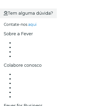
Tem alguma dúvida?
Contate-nos
aqui
Sobre a Fever
Imprensa
Carreiras
Cartões-Presente
Central de Ajuda
Colabore conosco
Gerencie seu evento
Publique seu evento
Eventos corporativos e benefícios
Programa de Afiliados
Programa de embaixadores e influencers
Parcerias
Fever for Business