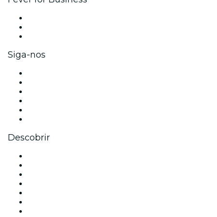
Eventos privados e ingressos para grupos
Benefícios para as empresas
Cartões-presente e vouchers para empresas
Siga-nos
Facebook
X (Twitter)
Instagram
TikTok
LinkedIn
YouTube
Descobrir
Locais de eventos - São Paulo
Brasil
Hoje
Amanhã
Esta semana
Neste fim de semana
Halloween