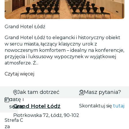
Grand Hotel Łódź
Grand Hotel Łódź to elegancki i historyczny obiekt
w sercu miasta, łączący klasyczny urok z
nowoczesnym komfortem – idealny na konferencje,
przyjęcia i luksusowy wypoczynek w wyjątkowej
atmosferze. Ź...
Czytaj więcej
Wybierz
Jak tam dotrzeć
Masz pytania?
datę i
Grand Hotel Łódź
Skontaktuj się
tutaj
seans
Piotrkowska 72, Łódź, 90-102
Strefa C
za