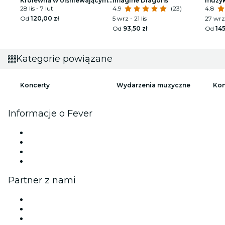
Królewna w olśniewającym
Imagine Dragons
muzyką
spektaklu
28 lis - 7 lut
4.9
(23)
Louis
4.8
Od
120,00 zł
5 wrz - 21 lis
27 wrz 
Od
93,50 zł
Od
145
Kategorie powiązane
Koncerty
Wydarzenia muzyczne
Kon
Informacje o Fever
Prasa
Kariera
Karty podarunkowe
Centrum pomocy
Partner z nami
Zarządzaj swoim wydarzeniem
Opublikuj wydarzenie
Wydarzenia firmowe i benefity