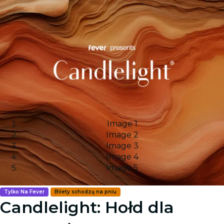
Image 1
Image 2
Image 3
Image 4
Image 5
Tylko Na Fever
Bilety schodzą na pniu
Candlelight: Hołd dla