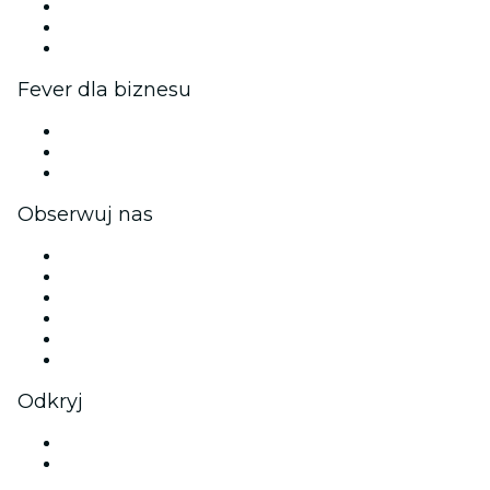
Program partnerski
Program ambasadorów i influencerów
Współpraca z marką
Fever dla biznesu
Wydarzenia prywatne i bilety grupowe
Korzyści korporacyjne
Firmowe karty podarunkowe i vouchery
Obserwuj nas
Facebook
X (Twitter)
Instagram
TikTok
LinkedIn
YouTube
Odkryj
Obiekty kulturalne i rozrywkowe w mieście Łódź
Polska