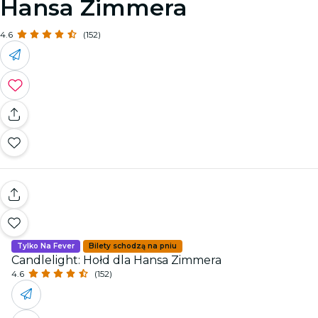
Hansa Zimmera
4.6
(152)
Tylko Na Fever
Bilety schodzą na pniu
Candlelight: Hołd dla Hansa Zimmera
4.6
(152)