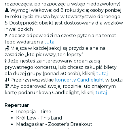
rozpoczęcia, po rozpoczęciu wstęp niedozwolony)
👤 Wymogi wiekowe: od 8 roku życia; osoby poniżej
16 roku życia muszą być w towarzystwie dorosłego
♿ Dostępność: obiekt jest dostosowany dla wózków
inwalidzkich
❓ Zobacz odpowiedzi na częste pytania na temat
tego wydarzenia
tutaj
🪑 Miejsca w każdej sekcji są przydzielane na
zasadzie „kto pierwszy, ten lepszy”
🕯️ Jeżeli jesteś zainteresowany organizacją
prywatnego koncertu, lub chcesz zakupić bilety
dla dużej grupy (ponad 30 osób), kliknij
tutaj
🎻 Przejrzyj wszystkie
koncerty Candlelight
w Łodzi
🎁 Aby podarować swojej rodzinie lub znajomym
kartę podarunkową Candlelight, kliknij
tutaj
Repertuar
Incepcja - Time
Król Lew - This Land
Madagaskar - Zooster’s Breakout