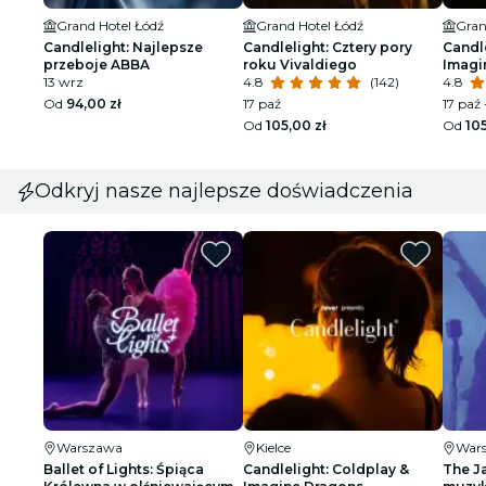
Grand Hotel Łódź
Grand Hotel Łódź
Gran
Candlelight: Najlepsze
Candlelight: Cztery pory
Candle
przeboje ABBA
roku Vivaldiego
Imagi
13 wrz
4.8
(142)
4.8
Od
94,00 zł
17 paź
17 paź 
Od
105,00 zł
Od
105
Odkryj nasze najlepsze doświadczenia
Warszawa
Kielce
War
Ballet of Lights: Śpiąca
Candlelight: Coldplay &
The J