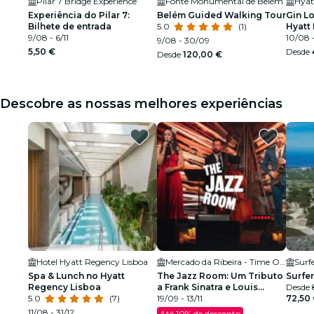
Pilar 7 Bridge Experience
Fonte Monumental de Belém
Hyat
Experiência do Pilar 7:
Belém Guided Walking Tour
Gin L
Bilhete de entrada
5.0
(1)
Hyatt
9/08 - 6/11
10/08 -
9/08 - 30/09
5,50 €
Desde
Desde
120,00 €
Descobre as nossas melhores experiências
Hotel Hyatt Regency Lisboa
Mercado da Ribeira - Time Out Market
Surf
Spa & Lunch no Hyatt
The Jazz Room: Um Tributo
Surfer
Regency Lisboa
a Frank Sinatra e Louis
Desde
5.0
(7)
Armstrong
19/09 - 13/11
72,50
11/08 - 31/12
Até 10% de desconto