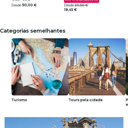
Desde
90,00 €
Desde
20,50 €
18,45 €
Categorias semelhantes
Turismo
Tours pela cidade
P
e