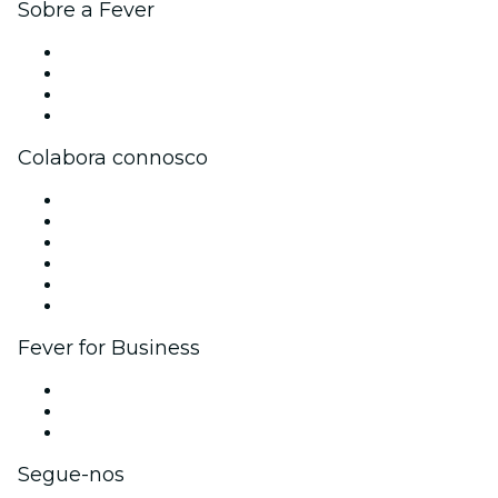
Sobre a Fever
Imprensa
Trabalha na Fever
Cartões-Oferta
Apoio ao cliente
Colabora connosco
Gere o teu evento
Publica o teu evento
Eventos corporativos e vantagens
Programa de Afiliados
Programa de embaixadores e influenciadores
Parcerias
Fever for Business
Eventos privados e bilhetes para grupos
Benefícios para as empresas
Cartões-presente e vouchers para empresas
Segue-nos