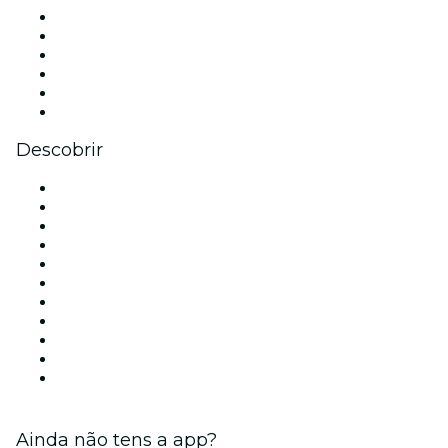
Facebook
X (Twitter)
Instagram
TikTok
LinkedIn
YouTube
Descobrir
Locais de eventos - Lisboa
Portugal
Hoje
Amanhã
Esta semana
Neste fim de semana
Halloween
Dia dos Namorados
Natal
Ano Novo
Ainda não tens a app?