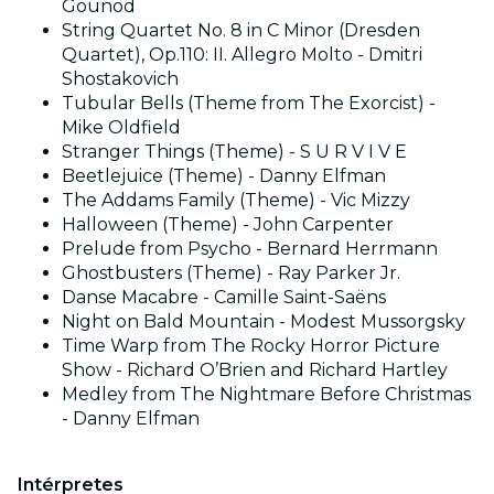
Gounod
String Quartet No. 8 in C Minor (Dresden
Quartet), Op.110: II. Allegro Molto - Dmitri
Shostakovich
Tubular Bells (Theme from The Exorcist) -
Mike Oldfield
Stranger Things (Theme) - S U R V I V E
Beetlejuice (Theme) - Danny Elfman
The Addams Family (Theme) - Vic Mizzy
Halloween (Theme) - John Carpenter
Prelude from Psycho - Bernard Herrmann
Ghostbusters (Theme) - Ray Parker Jr.
Danse Macabre - Camille Saint-Saëns
Night on Bald Mountain - Modest Mussorgsky
Time Warp from The Rocky Horror Picture
Show - Richard O’Brien and Richard Hartley
Medley from The Nightmare Before Christmas
- Danny Elfman
Intérpretes