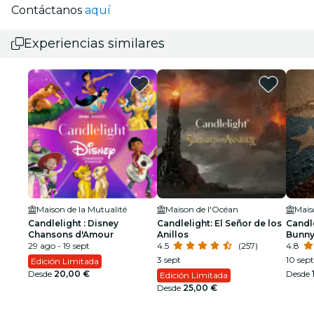
Contáctanos
aquí
Experiencias similares
Maison de la Mutualité
Maison de l'Océan
Mais
Candlelight : Disney
Candlelight: El Señor de los
Candle
Chansons d'Amour
Anillos
Bunn
29 ago - 19 sept
4.5
(257)
4.8
3 sept
10 sept
Edición Limitada
Desde
20,00 €
Desde
Edición Limitada
Desde
25,00 €