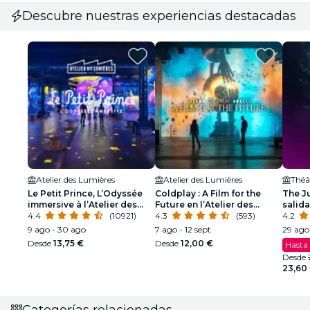
Descubre nuestras experiencias destacadas
Atelier des Lumières
Atelier des Lumières
Théât
Le Petit Prince, L’Odyssée
Coldplay : A Film for the
The J
immersive à l’Atelier des
Future en l’Atelier des
salida
Lumières
4.4
(10921)
Lumières
4.3
(593)
4.2
9 ago - 30 ago
7 ago - 12 sept
29 ago
Desde
13,75 €
Desde
12,00 €
Hasta
Desde
23,60
Categorías relacionadas