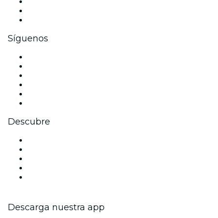
Eventos privados y entradas de grupo
Beneficios corporativos
Tarjetas y cupones de regalo corporativos
Síguenos
Facebook
X (Twitter)
Instagram
TikTok
LinkedIn
Youtube
Descubre
Locales y espacios de eventos en París
Hoy
Mañana
Esta semana
Este fin de semana
Descarga nuestra app