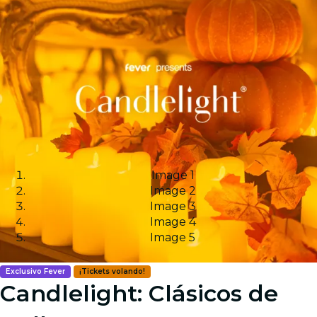
Image 1
Image 2
Image 3
Image 4
Image 5
Exclusivo Fever
¡Tickets volando!
Candlelight: Clásicos de