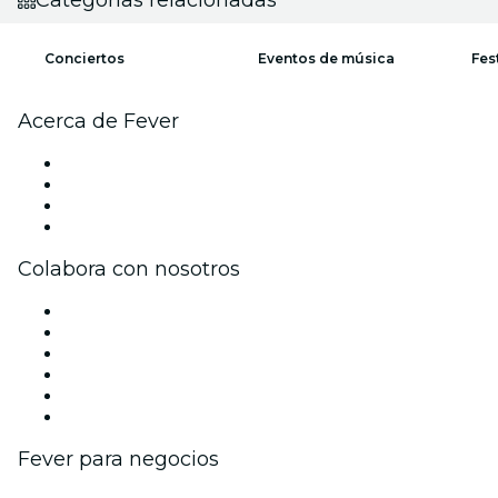
Conciertos
Eventos de música
Fes
Acerca de Fever
Prensa
Únete al equipo
Tarjetas Regalo
Centro de asistencia
Colabora con nosotros
Gestiona tu evento
Publica tu evento
Eventos y beneficios para empresas
Programa de Afiliados
Programa de embajadores e influencers
Colaboraciones de marca
Fever para negocios