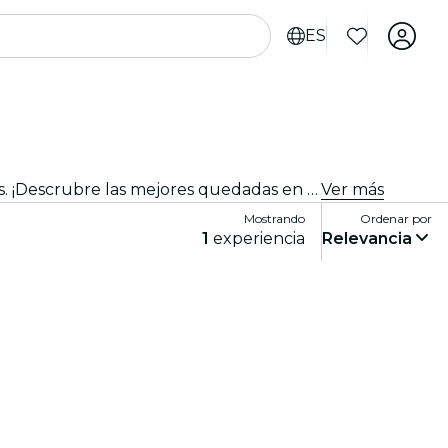
ES
¿Quieres conocer gente como tú en París? Amplía tu círculo social, haz amigos y disfruta de nuevas experiencias. ¡Descrubre las mejores quedadas en grupo de la ciudad!
Ver más
Mostrando
Ordenar por
1
experiencia
Relevancia