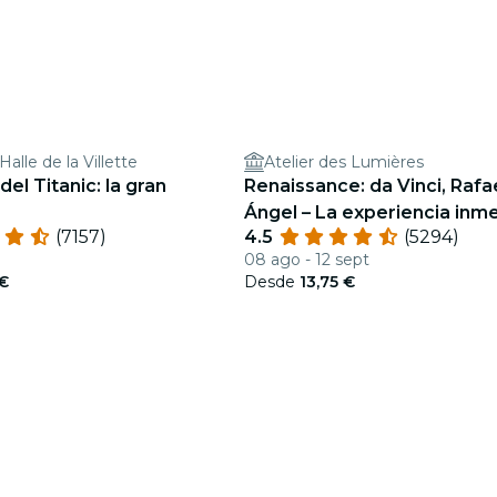
alle de la Villette
Atelier des Lumières
del Titanic: la gran
Renaissance: da Vinci, Rafa
Ángel – La experiencia inme
(7157)
4.5
(5294)
Atelier des Lumières
08 ago - 12 sept
 €
Desde
13,75 €