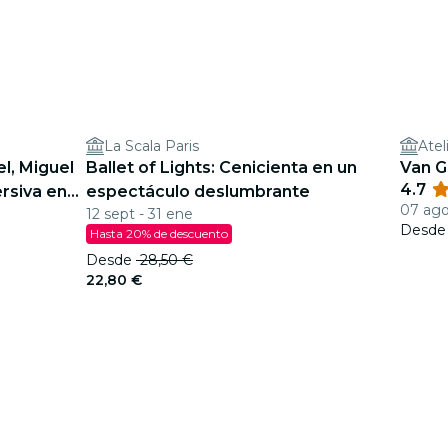
La Scala Paris
Atel
el, Miguel
Ballet of Lights: Cenicienta en un
Van G
4.7
rsiva en
espectáculo deslumbrante
07 ago
12 sept - 31 ene
Desd
Hasta 20% de descuento
Desde
28,50 €
22,80 €