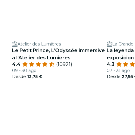
Atelier des Lumières
La Grande H
Le Petit Prince, L’Odyssée immersive
La leyenda 
à l’Atelier des Lumières
exposición
4.4
(10921)
4.3
09 - 30 ago
07 - 31 ago
Desde
13,75 €
Desde
27,95