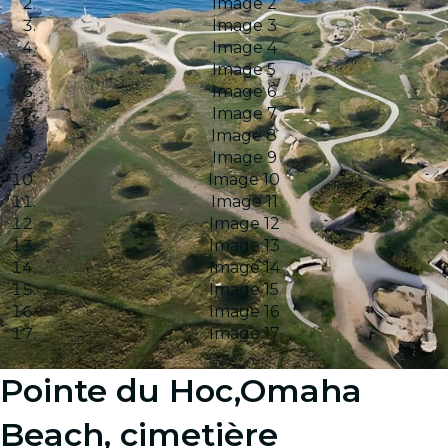
Image 2
Image 3
Image 4
Image 5
Image 6
Image 7
Image 8
Image 9
Image 10
Image 11
Image 12
Image 13
Image 14
Image 15
Image 16
Image 17
Pointe du Hoc,Omaha
Beach, cimetière