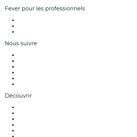
Fever pour les professionnels
Événements privés et billets de groupe
Avantages pour les entreprises
Coupons et cartes cadeaux pour les entreprises
Nous suivre
Facebook
X (Twitter)
Instagram
TikTok
LinkedIn
Youtube
Découvrir
Lieux d'événements à Paris
France
Aujourd'hui
Demain
Cette semaine
Ce week-end