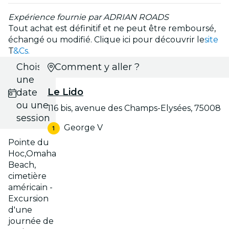
Expérience fournie par ADRIAN ROADS
Tout achat est définitif et ne peut être remboursé,
échangé ou modifié. Clique ici pour découvrir le
site
T
&Cs.
Choisis
Comment y aller ?
une
Le Lido
date
ou une
116 bis, avenue des Champs-Elysées, 75008
session
George V
Pointe du
Hoc,Omaha
Beach,
cimetière
américain -
Excursion
d'une
journée de