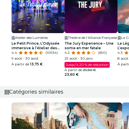
Atelier des Lumières
Théâtre de l’Alliance Française
La Gr
Le Petit Prince, L’Odyssée
The Jury Experience – Une
La Lég
immersive à l’Atelier des
sortie en mer fatale
L’expo
Lumières
4.4
(10934)
4.2
(690)
4.3
9 août - 30 août
29 août - 30 janv.
8 août 
À partir de
13,75 €
À part
Jusqu'à 20 % de réduction
À partir de
29,50 €
23,60 €
Catégories similaires