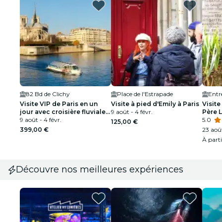
82 Bd de Clichy
Place de l'Estrapade
Visite VIP de Paris en un
Visite à pied d'Emily à Paris
Visite
jour avec croisière fluviale
9 août - 4 févr.
Père 
Petit groupe ou privé
9 août - 4 févr.
5.0
125,00 €
399,00 €
23 août
À part
Découvre nos meilleures expériences