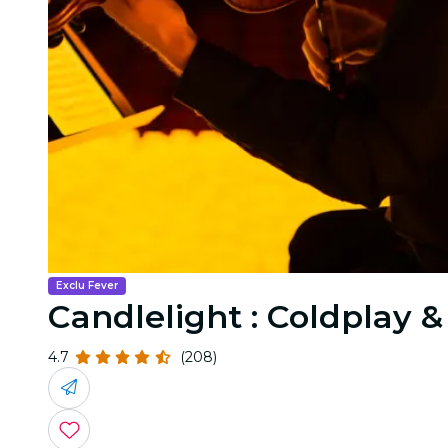
Exclu Fever
Candlelight : Coldplay 
4.7
(208)