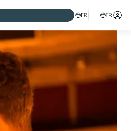
FR
FR