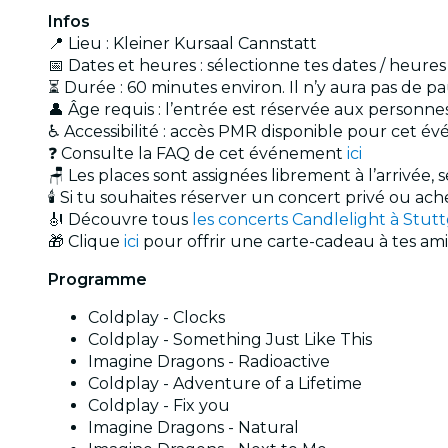
Infos
📍 Lieu : Kleiner Kursaal Cannstatt
📅 Dates et heures : sélectionne tes dates / heure
⏳ Durée : 60 minutes environ. Il n’y aura pas de 
👤 Âge requis : l’entrée est réservée aux personn
♿ Accessibilité : accès PMR disponible pour cet 
❓ Consulte la FAQ de cet événement
ici
🪑 Les places sont assignées librement à l’arrivée, 
🕯️ Si tu souhaites réserver un concert privé ou a
🎻 Découvre tous
les concerts Candlelight à Stutt
🎁 Clique
ici
pour offrir une carte-cadeau à tes amis
Programme
Coldplay - Clocks
Coldplay - Something Just Like This
Imagine Dragons - Radioactive
Coldplay - Adventure of a Lifetime
Coldplay - Fix you
Imagine Dragons - Natural