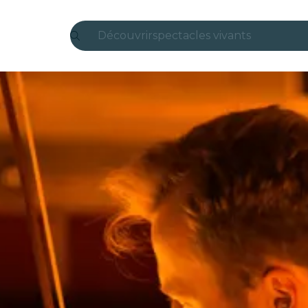
Découvrir
spectacles vivants
Madrid
Candlelight
Londres
expériences et villes
São Paulo
expositions
Séoul
visites urbaines
concerts