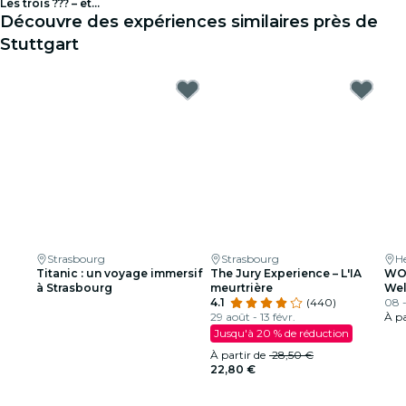
Les trois ??? – et...
Découvre des expériences similaires près de
Stuttgart
Strasbourg
Strasbourg
H
Titanic : un voyage immersif
The Jury Experience – L'IA
WON
à Strasbourg
meurtrière
Wel
4.1
(440)
08 -
29 août - 13 févr.
À pa
Jusqu'à 20 % de réduction
À partir de
28,50 €
22,80 €