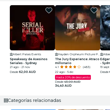
Albert Palais Events
Hayden Orpheum Picture Palace
Albe
Speakeasy de Asesinos
The Jury Experience: Atraco
Edgar
Seriales - Sydney
millonario
- Syd
21 ago - 21 nov
4.1
(483)
19 sept
Desde
62,00 AUD
22 ago - 5 dic
Desde
Hasta 20% de descuento
Desde
43,00 AUD
34,40 AUD
Categorías relacionadas