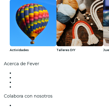
Actividades
Talleres DIY
Ju
Acerca de Fever
Prensa
Únete al equipo
Tarjetas Regalo
Centro de asistencia
Colabora con nosotros
Gestiona tu evento