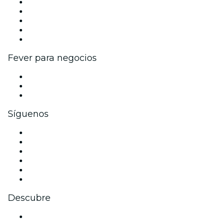
Publica tu evento
Eventos y beneficios para empresas
Programa de Afiliados
Programa de embajadores e influencers
Colaboraciones de marca
Fever para negocios
Eventos privados y entradas de grupo
Beneficios corporativos
Tarjetas y cupones de regalo corporativos
Síguenos
Facebook
X (Twitter)
Instagram
TikTok
LinkedIn
Youtube
Descubre
Locales y espacios de eventos en Sídney