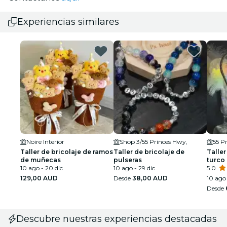
Experiencias similares
Noire Interior
Shop 3/55 Princes Hwy,
55 P
Taller de bricolaje de ramos
Taller de bricolaje de
Taller
de muñecas
pulseras
turco
10 ago - 20 dic
10 ago - 29 dic
5.0
129,00 AUD
Desde
38,00 AUD
10 ago 
Desde
Descubre nuestras experiencias destacadas