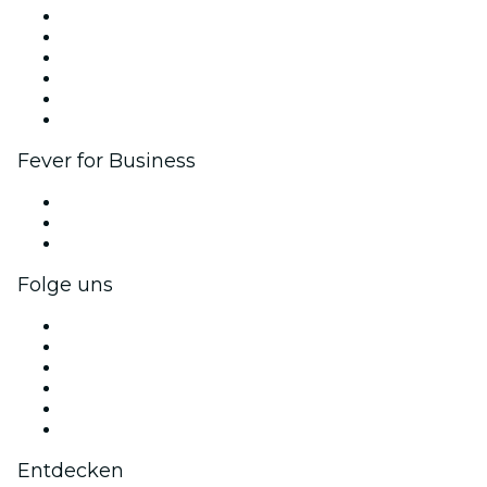
Fever Zone
Veröffentliche dein Event
Firmenevents & -vorteile
Partnerprogramm
Botschafter & Influencer-Programm
Markenpartnerschaften
Fever for Business
Privatveranstaltungen & Gruppentickets
Firmenvorteile
Firmengeschenkkarten und -gutscheine
Folge uns
Facebook
X (Twitter)
Instagram
TikTok
LinkedIn
YouTube
Entdecken