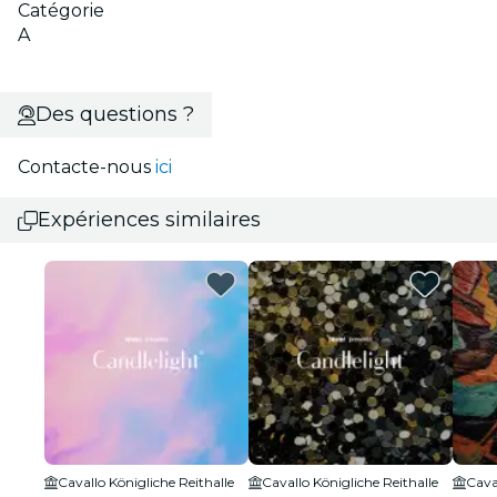
Catégorie
A
Des questions ?
Contacte-nous
ici
Expériences similaires
Cavallo Königliche Reithalle
Cavallo Königliche Reithalle
Cava