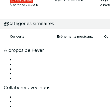
Édition Limitée
À partir de
28,00 €
À part
Catégories similaires
Concerts
Événements musicaux
Con
À propos de Fever
Presse
Travailler chez Fever
Impressum
Cartes-cadeaux
Centre d'aide
Collaborer avec nous
Fever Zone
Publiez votre événement
Événements d'entreprise et avantages