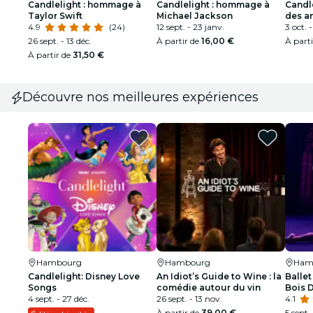
Candlelight : hommage à
Candlelight : hommage à
Candle
Taylor Swift
Michael Jackson
des an
4.9
(24)
12 sept. - 23 janv.
3 oct. -
26 sept. - 13 déc.
À partir de
16,00 €
À part
À partir de
31,50 €
Découvre nos meilleures expériences
Hambourg
Hambourg
Ham
Candlelight: Disney Love
An Idiot’s Guide to Wine : la
Ballet
Songs
comédie autour du vin
Bois 
4 sept. - 27 déc.
26 sept. - 13 nov.
spect
4.1
À partir de
39,00 €
5 sept.