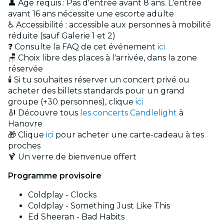
👤 Âge requis : Pas d'entrée avant 8 ans. L'entrée
avant 16 ans nécessite une escorte adulte
♿ Accessibilité : accessible aux personnes à mobilité
réduite (sauf Galerie 1 et 2)
❓ Consulte la FAQ de cet événement
ici
🪑 Choix libre des places à l'arrivée, dans la zone
réservée
🕯️ Si tu souhaites réserver un concert privé ou
acheter des billets standards pour un grand
groupe (+30 personnes), clique
ici
🎻 Découvre tous
les concerts Candlelight
à
Hanovre
🎁 Clique
ici
pour acheter une carte-cadeau à tes
proches
🍹 Un verre de bienvenue offert
Programme provisoire
Coldplay - Clocks
Coldplay - Something Just Like This
Ed Sheeran - Bad Habits