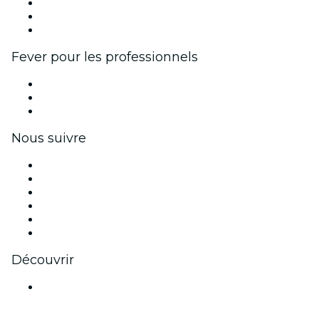
Programme d'affiliation
Programme d'ambassadeurs et d'influenceurs
Partenariats avec des marques
Fever pour les professionnels
Événements privés et billets de groupe
Avantages pour les entreprises
Coupons et cartes cadeaux pour les entreprises
Nous suivre
Facebook
X (Twitter)
Instagram
TikTok
LinkedIn
Youtube
Découvrir
Lieux d'événements à Hannover