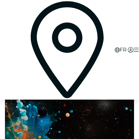
0
d
16
h
44
m
55
s
FR