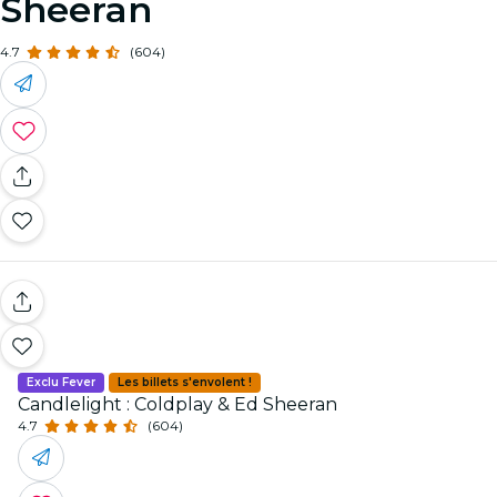
Sheeran
4.7
(604)
Exclu Fever
Les billets s'envolent !
Candlelight : Coldplay & Ed Sheeran
4.7
(604)