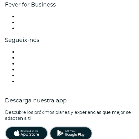
Fever for Business
Private events & group tickets
Corporate benefits
Corporate gift cards & vouchers
Segueix-nos
Facebook
X (Twitter)
Instagram
TikTok
LinkedIn
Youtube
Descarga nuestra app
Descubre los próximos planes y experiencias que mejor se
adapten a ti.