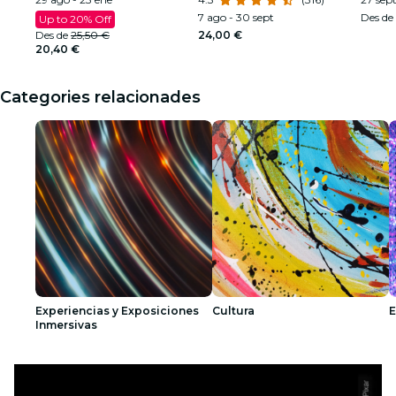
7 ago - 30 sept
Des de
Up to 20% Off
Des de
25,50 €
24,00 €
20,40 €
Categories relacionades
Experiencias y Exposiciones
Cultura
E
Inmersivas