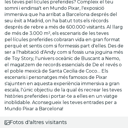
les teves pel·lícules preferides? Compleix el teu
somni i endinsa't en Mundo Pixar,
l'exposició
immersiva que ha arribat a Barcelona després del
seu èxit a Madrid,
on ha batut tots els rècords
després de rebre a més de 600.000 visitants. Al llarg
de més de 3.000 m², els escenaris de les teves
pel·lícules preferides cobraran vida en gran format
perquè et sentis com si formessis part d'elles. Des de
ser a l'habitació d'Andy com si fossis una joguina més
de Toy Story, l'univers oceànic de Buscant a Nemo,
el magatzem de records essencials de De el revés o
el poble mexicà de Santa Cecilia de Coco… Els
escenaris i personatges més famosos de Pixar
s'ajunten en aquesta experiència immersiva a gran
escala, l'únic objectiu de la qual és recrear les teves
històries preferides i portar-te a elles en un viatge
inoblidable. Aconsegueix les teves entrades per a
Mundo Pixar a Barcelona!
Fotos d'altres visitants