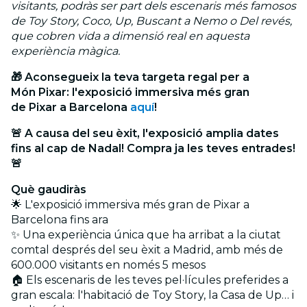
visitants, podràs ser part dels escenaris més famosos
de Toy Story, Coco, Up, Buscant a Nemo o Del revés,
que cobren vida a dimensió real en aquesta
experiència màgica.
🎁
Aconsegueix la teva targeta regal per a
Món
Pixar
: l'exposició immersiva més gran
de
Pixar
a Barcelona
aquí
!
🚨 A causa del seu èxit, l'exposició amplia dates
fins al cap de Nadal! Compra ja les teves entrades!
🚨
Què gaudiràs
🌟 L'exposició immersiva més gran de Pixar a
Barcelona fins ara
✨
Una experiència única que ha arribat a la ciutat
comtal després del seu èxit a Madrid, amb més de
600.000 visitants en només 5 mesos
🏠 Els escenaris de les teves pel·lícules preferides a
gran escala: l'habitació de Toy Story, la Casa de Up… i