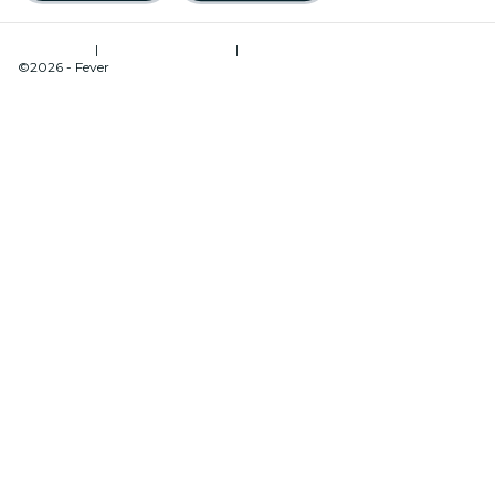
Termes d'ús
|
Política de privacitat
|
Administrador de galetes
©2026 - Fever