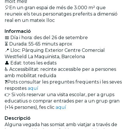
molt més!
🎈En un gran espai de més de 3.000 m² que
reuneix els teus personatges preferits a dimensió
real en un mateix lloc
Informació
📅 Día i hora: des del 26 de setembre
⏳ Durada: 55-65 minuts aprox
📍 Lloc: Pàrquing Exterior Centre Comercial
Westfield La Maquinista, Barcelona
👤 Edat: totes les edats
♿ Accessibilitat: recinte accessible per a persones
amb mobilitat reduïda
❓Pots consultar les preguntes freqüents i les seves
respostes
aquí
👉 Si vols reservar una visita escolar, per a grups
educatius o comprar entrades per a un grup gran
(+14 persones), fes clic
aquí
Descripció
Alguna vegada has somiat amb viatjar a través de