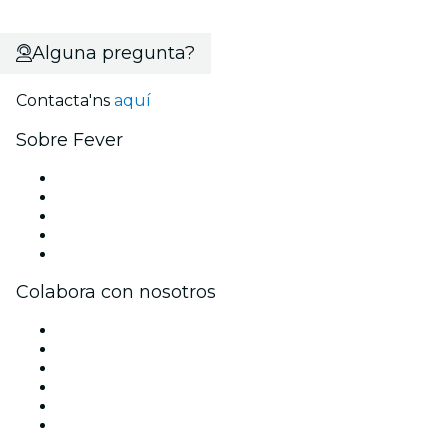
Alguna pregunta?
Contacta'ns
aquí
Sobre Fever
Premsa
Únete al equipo
Becas de Excelencia
Tarjetas Regalo
Centre d'assistència
Colabora con nosotros
Gestiona tu evento
Publica tu evento
Esdeveniments i beneficis per a empreses
Programa de Afiliados
Ambassadors & Influencers program
Brand partnerships