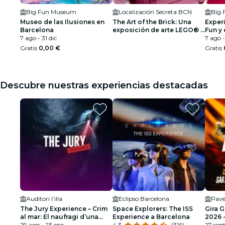
Big Fun Museum
Localización Secreta BCN
Big
Museo de las Ilusiones en
The Art of the Brick: Una
Exper
Barcelona
exposición de arte LEGO® -
Fun y 
7 ago - 31 dic
Lista de espera
Ilusio
7 ago -
Gratis
0,00 €
Gratis
Descubre nuestras experiencias destacadas
Auditori l’illa
Eclipso Barcelona
Pave
The Jury Experience – Crim
Space Explorers: The ISS
Gira 
al mar: El naufragi d’una
Experience a Barcelona
2026 -
amistat
29 ago - 23 ene
4.3
(316)
SEGU
27 sep