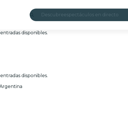
Descubre
espectáculos en directo
Madrid
entradas disponibles.
candlelight
Londres
experiencias y ciudades
entradas disponibles.
São Paulo
 Argentina
exposiciones
Seúl
recorridos por la ciudad
conciertos