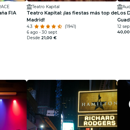
 RACE
Teatro Kapital
Aud
aña FIA
Teatro Kapital: ¡las fiestas más top de
Los D
Madrid!
Guad
4.3
(1941)
12 sep
2026
40,00
6 ago - 30 sept
Desde
21,00 €