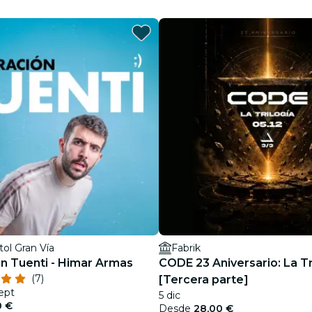
restaurantes
cine
tol Gran Vía
Fabrik
n Tuenti - Himar Armas
CODE 23 Aniversario: La Tr
(7)
[Tercera parte]
ept
5 dic
0 €
Desde
28,00 €