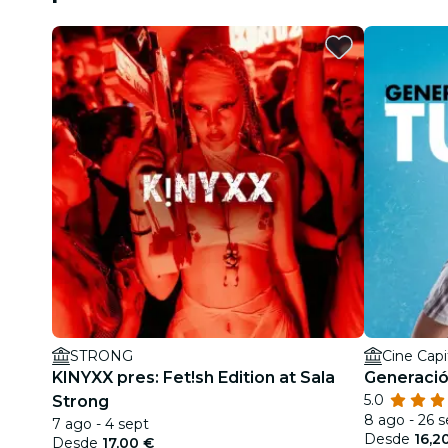
STRONG
Cine Capi
KINYXX pres: Fet!sh Edition at Sala
Generació
5.0
Strong
8 ago - 26 s
7 ago - 4 sept
Desde
16,2
Desde
17,00 €