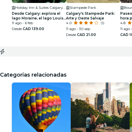
Holiday Inn & Suites Calgary Airport North
Stampede Park
Bou
Desde Calgary: explora el
Calgary's Stampede Park:
Paseo
lago Moraine, el lago Louise
Arte y Oeste Salvaje
hora 
y Banff.
11 ago - 6 feb
4.0
(1)
Kanan
4.8
Desde
CAD 139.00
11 ago - 30 sep
11 ago 
Desde
CAD 21.00
CAD 1
Categorías relacionadas