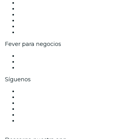
Gestiona tu evento
Publica tu evento
Eventos y beneficios para empresas
Programa de Afiliados
Programa de embajadores e influencers
Colaboraciones de marca
Fever para negocios
Eventos privados y entradas de grupo
Beneficios corporativos
Tarjetas y cupones de regalo corporativos
Síguenos
Facebook
X (Twitter)
Instagram
TikTok
LinkedIn
Youtube